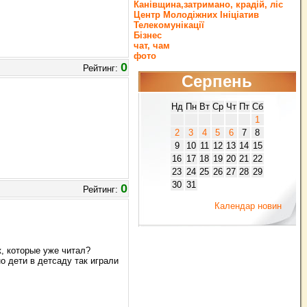
Канівщина,затримано, крадій, ліс
Центр Молодіжних Ініціатив
Телекомунікації
Бізнес
чат, чам
фото
0
Рейтинг:
Серпень
Нд
Пн
Вт
Ср
Чт
Пт
Сб
1
2
3
4
5
6
7
8
9
10
11
12
13
14
15
16
17
18
19
20
21
22
23
24
25
26
27
28
29
30
31
0
Рейтинг:
Календар новин
, которые уже читал?
но дети в детсаду так играли