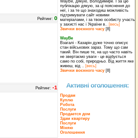
WayBe, дякую, Володимире. І за цю
публікацію дякую, за ці пояснення до
неї, і за те що знаходиш можливість
підтримувати сайт новими
0
Рейтинг:
матеріалами, і за твою особисту участь
у захисті нас і України в..
[весь]
Звички воєнного часу
[8]
WayBe
Взагалі - Казарін дуже точно описує
стан військових зараз. Тому що сам
такий. Він пише те, на що часто навіть
не звертаємо уваги - це відбується
само по собі, природньо. Від життя яке
живеш, від ..
[весь]
Звички воєнного часу
[8]
Активні оголошення:
-1
Рейтинг:
Продам
Куплю
Робота
Послуги
Продается дом
Здам квартиру
Послуги
Міняю
Оголошення