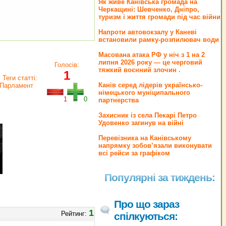
Як живе Канівська громада на
Черкащині: Шевченко, Дніпро,
туризм і життя громади під час війни
Напроти автовокзалу у Каневі
встановили рамку-розпилювач води
Масована атака РФ у ніч з 1 на 2
липня 2026 року — це черговий
Голосів:
тяжкий воєнний злочин .
1
Теги статті:
Канів серед лідерів українсько-
 Парламент
німецького муніципального
1
0
партнерства
Захисник із села Пекарі Петро
Удовенко загинув на війні
Перевізника на Канівському
напрямку зобов’язали виконувати
всі рейси за графіком
Популярні за тиждень:
Про що зараз
1
Рейтинг:
спілкуються: