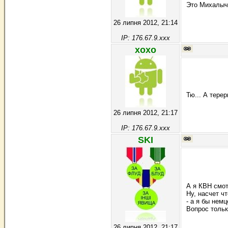
Это Михалыч м
26 липня 2012, 21:14
IP: 176.67.9.xxx
хохо
Тю... А терер
26 липня 2012, 21:17
IP: 176.67.9.xxx
SKI
А я КВН смот
Ну, насчет ч
- а я бы немце
Вопрос тольк
26 липня 2012, 21:17