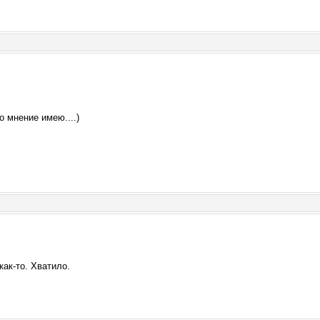
о мнение имею....)
как-то. Хватило.