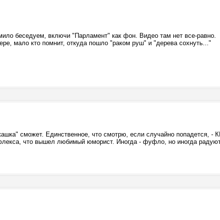
мило беседуем, включи "Парламент" как фон. Видео там нет все-равно.
ере, мало кто помнит, откуда пошло "раком руш" и "дерева сохнуть..."
кашка" сможет. Единственное, что смотрю, если случайно попадется, - 
флекса, что вышел любимый юморист. Иногда - фуфло, но иногда радую