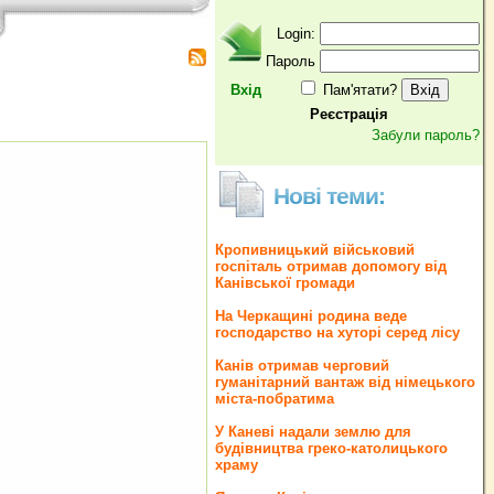
Login:
Пароль
Вхід
Пам'ятати?
Реєстрація
Забули пароль?
Нові теми:
Кропивницький військовий
госпіталь отримав допомогу від
Канівської громади
На Черкащині родина веде
господарство на хуторі серед лісу
Канів отримав черговий
гуманітарний вантаж від німецького
міста-побратима
У Каневі надали землю для
будівництва греко‐католицького
храму