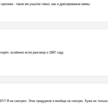
 кролики - такое же унылое говно, как и дресированые мимы
спорят, особенно если разговор о 1997 году.
97г? Я не смотрел. Этих придурков я вообще не смотрю. Хуже их только 