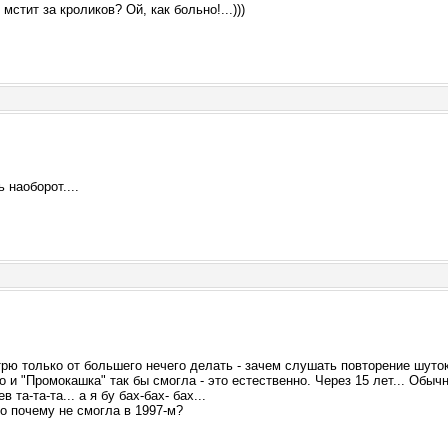
стит за кроликов? Ой, как больно!...)))
ь наоборот....
рю только от большего нечего делать - зачем слушать повторение шуток
то и "Промокашка" так бы смогла - это естественно. Через 15 лет... Обыч
в та-та-та... а я бу бах-бах- бах...
о почему не смогла в 1997-м?