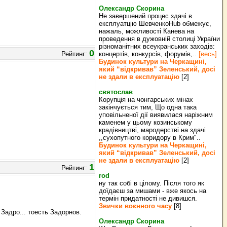
Олександр Скорина
Не завершений процес здачі в
експлуатцію ШевченкоHub обмежує,
нажаль, можливості Канева на
проведення в дужовній столиці України
різноманітних всеукранських заходів:
0
Рейтинг:
концертів, конкурсів, форумів,..
[весь]
Будинок культури на Черкащині,
який “відкривав” Зеленський, досі
не здали в експлуатацію
[2]
святослав
Корупція на чонгарських мінах
закінчується тим, Що одна така
уповільненої дії виявилася наріжним
каменем у цьому козинському
крадівництві, мародерстві на здачі
,,сухопутного коридору в Крим"..
Будинок культури на Черкащині,
який “відкривав” Зеленський, досі
не здали в експлуатацію
[2]
1
Рейтинг:
rod
ну так собі в цілому. Після того як
доїдаєш за мишами - вже якось на
термін придатності не дивишся.
Звички воєнного часу
[8]
Задро... тоесть Задорнов.
Олександр Скорина