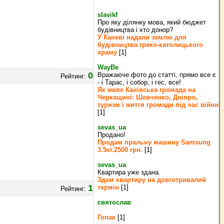
slavikf
Про яку ділянку мова, який бюджет
будівництва і хто донор?
У Каневі надали землю для
будівництва греко‐католицького
храму
[1]
WayBe
0
Вражаюче фото до статті, прямо все є
Рейтинг:
- і Тарас, і собор, і гес, все!
Як живе Канівська громада на
Черкащині: Шевченко, Дніпро,
туризм і життя громади під час війни
[1]
sevas_ua
Продано!
Продам пральну машину Samsung
3.5кг.2500 грн.
[1]
sevas_ua
Квартира уже здана.
Здам квартиру на довготривалий
1
термін
[1]
Рейтинг:
святослав
Гопак
[1]