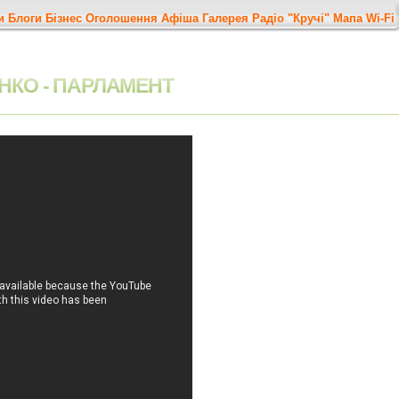
и
Блоги
Бізнес
Оголошення
Афіша
Галерея
Радіо "Кручі"
Мапа
Wi-Fi
НКО - ПАРЛАМЕНТ