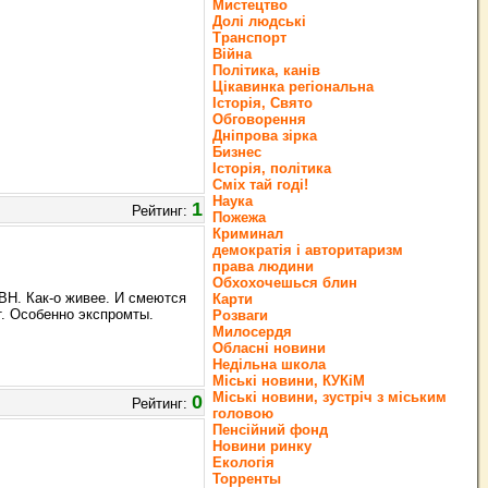
Мистецтво
Долі людські
Транспорт
Війна
Політика, канів
Цікавинка регіональна
Історія, Свято
Обговорення
Дніпрова зірка
Бизнес
Історія, політика
Сміх тай годі!
Наука
1
Рейтинг:
Пожежа
Криминал
демократія і авторитаризм
права людини
Обхохочешься блин
КВН. Как-о живее. И смеются
Карти
т. Особенно экспромты.
Розваги
Милосердя
Обласні новини
Недільна школа
Міські новини, КУКіМ
Міські новини, зустріч з міським
0
Рейтинг:
головою
Пенсійний фонд
Новини ринку
Екологія
Торренты