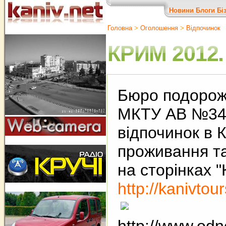
Новини
Блоги
Бі
Головна
>
Оголошення
>
Відпочинок
КРИМ 2012.
Бюро подороже
МКТУ АВ №349
відпочинок в 
проживання та
на сторінках "
http://kanivtou