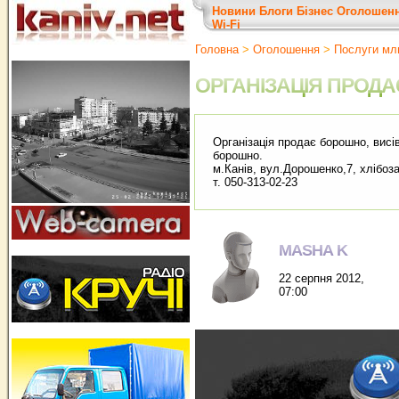
Новини
Блоги
Бізнес
Оголошен
Wi-Fi
Головна
>
Оголошення
>
Послуги мл
ОРГАНІЗАЦІЯ ПРОДА
Організація продає борошно, висі
борошно.
м.Канів, вул.Дорошенко,7, хлібоз
т. 050-313-02-23
MASHA K
22 серпня 2012,
07:00