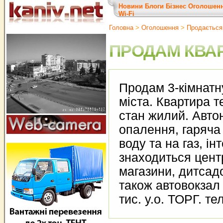
Новини
Блоги
Бізнес
Оголошен
Wi-Fi
Головна
>
Оголошення
>
Продається
ПРОДАМ КВА
Продам 3-кімнатну
міста. Квартира т
стан жилий. Авто
опалення, гаряча
воду та на газ, ін
знаходиться цент
магазини, дитсадо
також автовокзал т
тис. у.о. ТОРГ. т