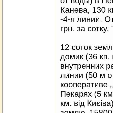
от воды) в Пе
Канева, 130 к
-4-я линии. От
грн. за сотку
12 соток земл
домик (36 кв. 
внутренних ра
линии (50 м о
кооперативе 
Пекарях (5 км
км. від Києіва
землю. 15800 