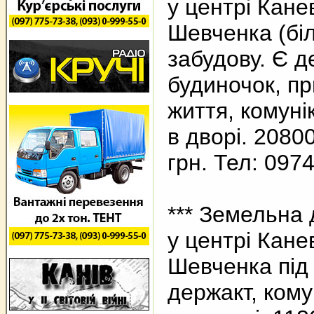
у центрі Кане
Шевченка (біл
забудову. Є д
будиночок, п
життя, комунік
в дворі. 20800
грн. Тел: 097
*** Земельна 
у центрі Кане
Шевченка під 
держакт, комун