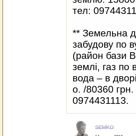
тел: 0974431
** Земельна д
забудову по в
(район бази В
землі, газ по 
вода – в дворі
о. /80360 грн.
0974431113.
SEMKO