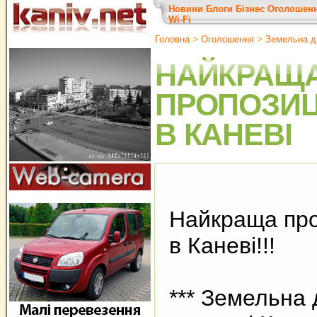
Новини
Блоги
Бізнес
Оголошен
Wi-Fi
Головна
>
Оголошення
>
Земельна д
НАЙКРАЩ
ПРОПОЗИЦ
В КАНЕВІ
Найкраща про
в Каневі!!!
*** Земельна 