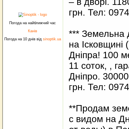
– в дворі. 118
грн. Тел: 097
Погода на найближчий час
*** Земельна 
Канів
Погода на 10 днів від
sinoptik.ua
на Ісковщині 
Дніпра! 100 ме
11 соток, , га
Дніпро. 30000 
грн. Тел: 097
**Продам зем
с видом на Д