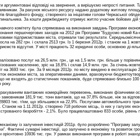
аргументовані відповіді на звернення, а вирішуємо непрості питання. Та
аявникам. За рахунок міського ресурсу надано додаткову житлову площу
тів благодійного фонду, створеного за ініціативи голови Черкаської облд
спинальника. За кошти держбюджету отримує житло учасник бойових дій у
авчого комітету була спрямована на виконання завдань Програми економі
иконання першочергових заходів на 2012 рік Програми "Будуємо новий Ка-
овими підприємствами міста, отримали такі результати. Середньомісячна
росла на 282 грн. і склала 2513 грн. Із 1 березня 2012р. і станом на 1 жов
приємств відсутня. У місті працюють 32 юридичні особи, основною ді-яль
лізовано послуг на 26,5 млн. грн., це на 1,5 млн. грн. більше у порівнян
ізованих населенню, зріс на 18,8% і склав 14,9 млн. грн. За січень-жов
т на 3693 тис. грн. За 9 місяців 2012р. по місту введено в експлуатацію 
виток економіки міста, за оперативними даними, враховуючи бюджетоутво
що не входять до статистичних показників, буде спрямовано близько 100 
о року.
рахуванням вантажних комерційних перевезень, виконаних фізичними ос
замовникам 181,9 тис. тонн вантажів, що на 37,8% більше, ніж за відпові
28803 тис. т/км, що збільшився на 22,9%. Послугами автомобільного тран
 Станом на 1.11.2012р. створено 718 робочих місць, із них у галузях еко
еєстрованого безробіття - 2,1%. Було працевлаштовано 833 особи, рівен
ханізму із залучення інвестицій 2011р. було розроблено "Програму залу
ки". Фактичні сумарні інвестиції, що залучено в економіку та розвиток г
и орієнтовно 10936 тис. грн. У рамках виконання програми в роботі знахо