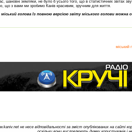
с, шановні земляки, не було б усього того, що в статистичних звітах звуч
рю, що з вами ми зробимо Канів красивим, зручним для життя.
 міський голова Із повною версією звіту міського голови можна 
міський 
w.kaniv.net не несе відповідальності за зміст опублікованих на сайті к
оскільки вони висловлюють думку користувачів і н