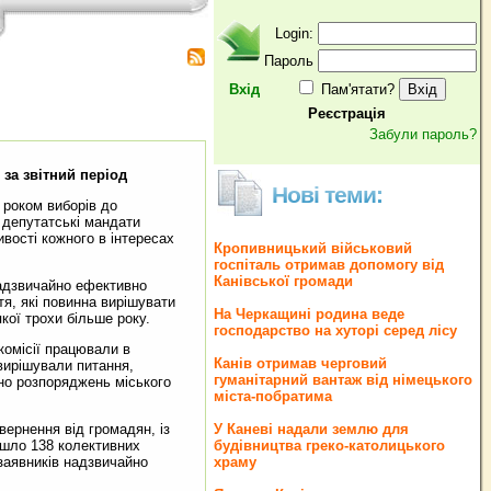
Login:
Пароль
Вхід
Пам'ятати?
Реєстрація
Забули пароль?
 за звітний період
Нові теми:
 роком виборів до
 депутатські мандати
ивості кожного в інтересах
Кропивницький військовий
госпіталь отримав допомогу від
Канівської громади
надзвичайно ефективно
тя, які повинна вирішувати
На Черкащині родина веде
кої трохи більше року.
господарство на хуторі серед лісу
комісії працювали в
Канів отримав черговий
вирішували питання,
гуманітарний вантаж від німецького
ено розпоряджень міського
міста-побратима
вернення від громадян, із
У Каневі надали землю для
ійшло 138 колективних
будівництва греко‐католицького
 заявників надзвичайно
храму