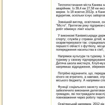
Теплопостачання міста Канева за
аварійним. Із 39,4 км 27,58 км ек
мереж. Із 18 жовтня 2012р. в Кане
відкритим, оскільки існує заборг
Зовнішній вигляд, освітлення, оз
"Місто". Протягом року підприєм-с
робіт обмежує ліміт коштів.
У виконкомі Канівміськради держав
спорту; служба у справах дітей; м
охарактеризувати так: спрацювали
першості області з футболу, місце
попередження насильства в сім'ї,
Напрямок культури та туризму. Ін
туризму у своєму підпорядкуванні
Дитяча школа мистецтв, Клуб-музе
напрямках відродження, збереженн
Потрібно відзначити, що, передав
нічого не втратило, а навпаки, о
міського бюджету. А напрямки спі
Функції соціального захисту насе
забезпечило виконання делегован
громадян, які постраждали внаслі
повноваження через роботу територ
Освітянський напрямок. 2012 рік в