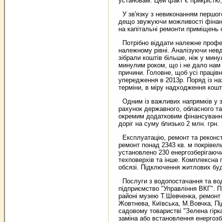
установам. Цей факт є прикрістю, о
У зв'язку з невиконанням першог
дещо звужуючи можливості фінанс
на капітальні ремонти приміщень 
Потрібно віддати належне професі
належному рівні. Аналізуючи невд
зібрали коштів більше, ніж у мин
минулим роком, що і не дало нам м
причини. Головне, щоб усі праців
упередження в 2013р. Поряд із н
терміни, в міру надходження кошт
Одним із важливих напрямків у зв
рахунок державного, обласного та 
окремим додатковим фінансуванням
доріг на суму близько 2 млн. грн.
Експлуатацію, ремонт та реконст
ремонт понад 2343 кв. м покріве
установлено 230 енергозберігаючи
техповерхів та інше. Комплексна п
обсязі. Підключення житлових буд
Послуги з водопостачання та вод
підприємство "Управління ВКГ". П
районі музею Т.Шевченка, ремонт 
Жовтнева, Київська, М.Вовчка, Пі
садовому товаристві "Зелена гірка
заміна або встановлення енергоз