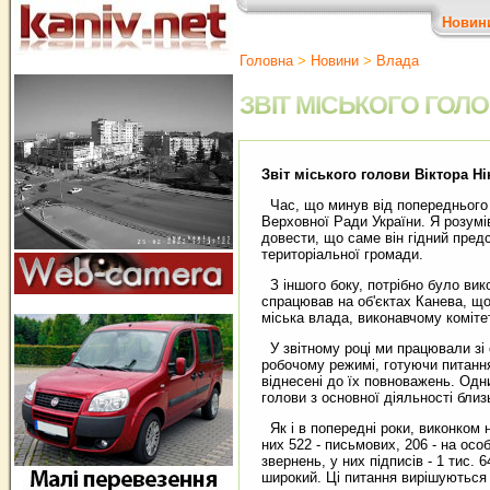
Новин
Головна
>
Новини
>
Влада
ЗВІТ МІСЬКОГО ГОЛОВ
Звіт міського голови Віктора Ні
Час, що минув від попереднього з
Верховної Ради України. Я розумі
довести, що саме він гідний предс
територіальної громади.
З іншого боку, потрібно було вик
спрацював на об'єктах Канева, що 
міська влада, виконавчому коміте
У звітному році ми працювали зі 
робочому режимі, готуючи питання
віднесені до їх повноважень. Одн
голови з основної діяльності близ
Як і в попередні роки, виконком н
них 522 - письмових, 206 - на осо
звернень, у них підписів - 1 тис.
широкий. Ці питання вирішуються