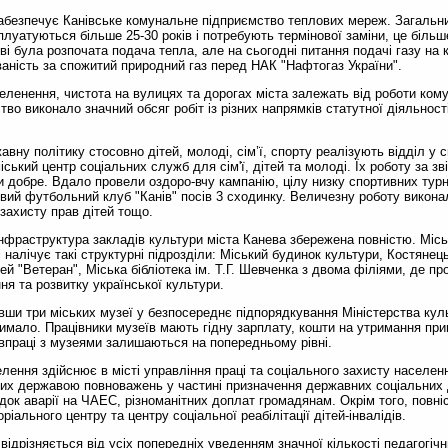
безпечує Канівське комунальне підприємство теплових мереж. Загальн
сплуатуються більше 25-30 років і потребують термінової заміни, це біль
ві була розпочата подача тепла, але на сьогодні питання подачі газу на
ованість за спожитий природний газ перед НАК "Нафтогаз України".
еленення, чистота на вулицях та дорогах міста залежать від роботи ком
тво виконало значний обсяг робіт із різних напрямків статутної діяльност
ну політику стосовно дітей, молоді, сім’ї, спорту реалізують відділ у с
іський центр соціальних служб для сім'ї, дітей та молоді. Їх роботу за з
 добре. Вдало провели оздоро-вчу кампанію, цілу низку спортивних турн
вий футбольний клуб "Канів" посів 3 сходинку. Величезну роботу виконали
 захисту прав дітей тощо.
фраструктура закладів культури міста Канева збережена повністю. Міськ
 налічує такі структурні підрозділи: Міський будинок культури, Костянец
й "Ветеран", Міська бібліотека ім. Т.Г. Шевченка з двома філіями, де п
я та розвитку української культури.
ши три міських музеї у безпосереднє підпорядкування Міністерства куль
тримало. Працівники музеїв мають гідну зарплату, кошти на утримання при
впраці з музеями залишаються на попередньому рівні.
лення здійснює в місті управління праці та соціального захисту населенн
их державою повноважень у частині призначення державних соціальних 
док аварії на ЧАЕС, різноманітних доплат громадянам. Окрім того, повні
іального центру та центру соціальної реабілітації дітей-інвалідів.
ідрізняється від усіх попередніх уведенням значної кількості педагогічн