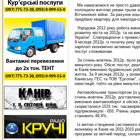
Ми намагаємося не просто давати 
поліпшили житлові умови трьом з
Вітчизняної війни. За рахунок кош
придбано квартиру для інваліда-
Упродовж 2012 року робота викон
розвитку міста на 2012р. та на в
України". Співпрацюючи з промисл
9 місяців 2012р. із початку року з
зарплаті економічно активних під
послуг споживачам.
За січень-жовтень 2012р. було реа
минулого року. Обсяг послуг, реал
м.Канів виконано будівельних робі
житла. За 9 місяців 2012р. у роз
Канівську ГЕС та ТОВ "Ергопак", 
інвестицій, тобто на рівні минулог
Автомобільним транспортом (із у
січень-жовтень 2012р. доставлено 
виконано вантажооборот в обсязі 
скористалися 1531 тис. пасажирів.
підприємництві - 655. Рівень зар
становить 49,4%.
Із метою створення системного ме
економіку м.Канів на 2011-2015 ро
програми за звітний період, склал