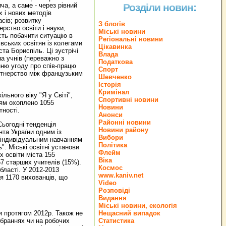
ча, а саме - через рівний
Розділи новин:
х і нових методів
сів; розвитку
З блогів
рство освіти і науки,
Міські новини
сть побачити ситуацію в
Регіональні новини
івських освітян із колегами
Цікавинка
ста Бориспіль. Ці зустрічі
Влада
а учнів (переважно з
Податкова
нню угоду про спів-працю
Спорт
артнерство між французьким
Шевченко
Історія
Кримінал
ьного віку "Я у Світі",
Спортивні новини
ням охоплено 1055
Новини
тності.
Анонси
Районні новини
Сьогодні тенденція
Новини району
нта України одним із
Вибори
ю індивідуальним навчанням
Політика
. Міські освітні установи
Флейм
х освіти міста 155
Віка
57 старших учителів (15%).
Космос
бласті. У 2012-2013
www.kaniv.net
я 1170 вихованців, що
Video
Розповіді
Видання
Міські новини, екологія
и протягом 2012р. Також не
Нещасний випадок
ібраннях чи на робочих
Статистика