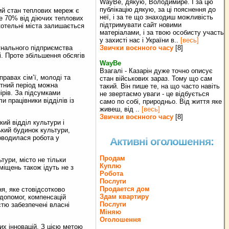
WayBe, дякую, Володимире. І за цю
публікацію дякую, за ці пояснення до
ий стан теплових мереж є
неї, і за те що знаходиш можливість
ше 70% від діючих теплових
підтримувати сайт новими
 котельні міста залишається
матеріалами, і за твою особисту участь
у захисті нас і України в..
[весь]
унального підприємства
Звички воєнного часу
[8]
і. Проте збільшення обсягів
WayBe
Взагалі - Казарін дуже точно описує
правах сім’ї, молоді та
стан військових зараз. Тому що сам
вітний період можна
такий. Він пише те, на що часто навіть
ірів. За підсумками
не звертаємо уваги - це відбується
 працівники відділів із
само по собі, природньо. Від життя яке
живеш, від ..
[весь]
Звички воєнного часу
[8]
ий відділ культури і
ький будинок культури,
роводилася робота у
Активні оголошення:
Продам
тури, місто не тільки
Куплю
міщень також ідуть не з
Робота
Послуги
Продается дом
я, яке стовідсотково
Здам квартиру
допомог, компенсацій
Послуги
стю забезпечені власні
Міняю
Оголошення
их інновацій. З цією метою