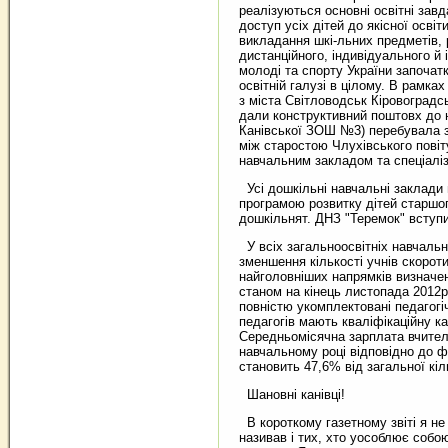
реалізуються основні освітні завд
доступ усіх дітей до якісної осві
викладання шкі-льних предметів, 
дистанційного, індивідуального й 
молоді та спорту України започат
освітній галузі в цілому. В рамках
з міста Світловодськ Кіровоградсь
дали конструктивний поштовх до н
Канівської ЗОШ №3) перебувала з 
між старостою Члухівського повіт
навчальним закладом та спеціал
Усі дошкільні навчальні заклади 
програмою розвитку дітей старшо
дошкільнят. ДНЗ "Теремок" вступи
У всіх загальноосвітніх навчальн
зменшення кількості учнів скороти
найголовніших напрямків визначено
станом на кінець листопада 2012р.
повністю укомплектовані педагогіч
педагогів мають кваліфікаційну ка
Середньомісячна зарплата вчителі
навчальному році відповідно до 
становить 47,6% від загальної кіл
Шановні канівці!
В короткому газетному звіті я не
називав і тих, хто уособлює собо