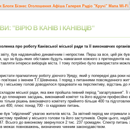
и
Блоги
Бізнес
Оголошення
Афіша
Галерея
Радіо "Кручі"
Мапа
Wi-Fi
И: "ВІРЮ В КАНІВ І КАНІВЦІВ"
коленка про роботу Канівської міської ради та її виконавчих органів
віту, був надзвичайно динамічним і непростим. Перш за все, цей рік був
в, що за будь-яких обставин будуть намагання кожного з претендентів на
тавляти інтереси виборців міста. І тому потрібно було використати можл
ористати прагматичну роботу діючого Уряду, який у попередні два роки 
пов'язані з іменем Т.Г.Шевченка. І поряд з питаннями повсякденного жит
ту і міському голові доводилося працювати на перспективу, відстань до я
складом міської ради, яка вже пройшла певний період "загартування". Її 
 до пленарних засідань, виконавчий комітет та його відділи професійно 
их тільки рішень виконавчого комітету прийнято більше 400 та підготовл
ько 400, плюс понад 700 - із кадрових питань.
е був "обділений" увагою жителів міста. За звітний період ми отримали з
бистому прийомі у міського голови та його заступників. Окрім цього, над
 647. Всього до виконкому звернулося 2 тис. 237 громадян. Спектр питань
 в межах повноважень, визначених чинним законодавством.