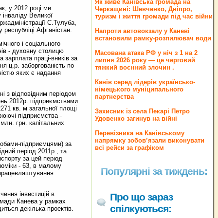
Як живе Канівська громада на
к, у 2012 році ми
Черкащині: Шевченко, Дніпро,
 інваліду Великої
туризм і життя громади під час війни
ержадміністрації С.Тулуба,
 республіці Афганістан.
Напроти автовокзалу у Каневі
встановили рамку-розпилювач води
чного і соціального
нів - духовну столицю
Масована атака РФ у ніч з 1 на 2
 зарплата праці-вників за
липня 2026 року — це черговий
тня ц.р. заборгованість по
тяжкий воєнний злочин .
ністю яких є надання
Канів серед лідерів українсько-
німецького муніципального
ні з відповідним періодом
партнерства
тень 2012р. підприємствами
2271 кв. м загальної площі
Захисник із села Пекарі Петро
рюючі підприємства -
Удовенко загинув на війні
млн. грн. капітальних
Перевізника на Канівському
напрямку зобов’язали виконувати
обами-підприємцями) за
всі рейси за графіком
дний період 2011р., та
спорту за цей період
номіки - 63, в малому
Популярні за тиждень:
ь працевлаштування
чення інвестицій в
Про що зараз
ромади Канева у рамках
спілкуються:
диться декілька проектів.