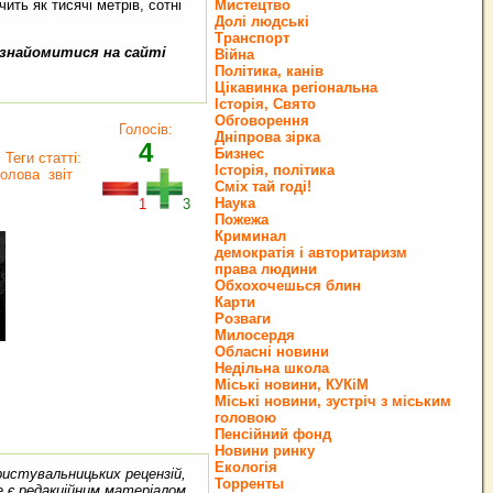
ить як тисячі метрів, сотні
Мистецтво
Долі людські
Транспорт
ознайомитися на сайті
Війна
Політика, канів
Цікавинка регіональна
Історія, Свято
Обговорення
Голосів:
Дніпрова зірка
4
Бизнес
Теги статті:
Історія, політика
голова
звіт
Сміх тай годі!
Наука
1
3
Пожежа
Криминал
демократія і авторитаризм
права людини
Обхохочешься блин
Карти
Розваги
Милосердя
Обласні новини
Недільна школа
Міські новини, КУКіМ
Міські новини, зустріч з міським
головою
Пенсійний фонд
Новини ринку
Екологія
ористувальницьких рецензій,
Торренты
е є редакційним матеріалом