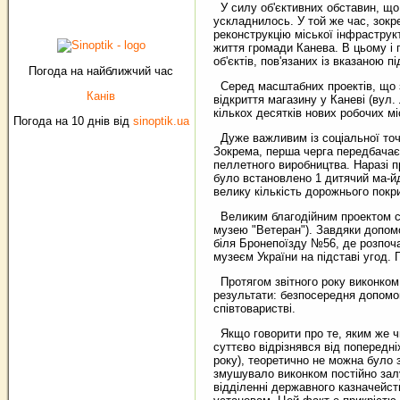
У силу об'єктивних обставин, що 
ускладнилось. У той же час, зокр
реконструкцію міської інфраструк
життя громади Канева. В цьому і 
об'єктів, пов'язаних із вказаною 
Погода на найближчий час
Серед масштабних проектів, що з
Канів
відкриття магазину у Каневі (вул.
кількох десятків нових робочих мі
Погода на 10 днів від
sinoptik.ua
Дуже важливим із соціальної точк
Зокрема, перша черга передбачає 
пеллетного виробництва. Наразі п
було встановлено 1 дитячий ма-й
велику кількість дорожнього покр
Великим благодійним проектом ста
музею "Ветеран"). Завдяки допомо
біля Бронепоїзду №56, де розпоча
музеєм України на підставі угод.
Протягом звітного року виконком
результати: безпосередня допомо
співтоваристві.
Якщо говорити про те, яким же чи
суттєво відрізнявся від поперед
року), теоретично не можна було 
змушувало виконком постійно залу
відділенні державного казначейст