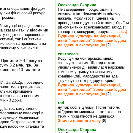
Олександр Скорина
и зі спеціальним фондом,
Не завершений процес здачі в
шуючи фінансовий ресурс
експлуатцію ШевченкоHub обмежує,
 громаді.
нажаль, можливості Канева на
проведення в дужовній столиці України
й ситуації спрацювало на
різноманітних всеукранських заходів:
а сказати так: у цілому ми
концертів, конкурсів, форумів,..
[весь]
у податків, порівняно з
Будинок культури на Черкащині,
тивні, так і об'єктивні
який “відкривав” Зеленський, досі
 висновки та працювали на
не здали в експлуатацію
[2]
сновному у визначені
святослав
Корупція на чонгарських мінах
 Протягом 2012 року за
закінчується тим, Що одна така
суму 3,2 млн. грн. За
уповільненої дії виявилася наріжним
емонт ще 10 тис. кв.м
каменем у цьому козинському
крадівництві, мародерстві на здачі
,,сухопутного коридору в Крим"..
". За 2012р. проведено
Будинок культури на Черкащині,
ремонт електрощитових;
який “відкривав” Зеленський, досі
вальних приміщень,
не здали в експлуатацію
[2]
ті виконана в повному
ін - 3 доби.
rod
ну так собі в цілому. Після того як
здійснює комунальне
доїдаєш за мишами - вже якось на
амопливному колекторі в
термін придатності не дивишся.
о вулицях Резніченка-
Звички воєнного часу
[8]
адова-Островського та в
кція насосних станцій та
Олександр Скорина