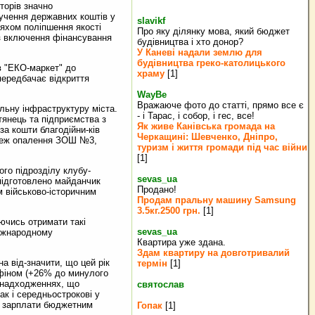
торів значно
лучення державних коштів у
slavikf
ляхом поліпшення якості
Про яку ділянку мова, який бюджет
 з включення фінансування
будівництва і хто донор?
У Каневі надали землю для
будівництва греко‐католицького
в "ЕКО-маркет" до
храму
[1]
 передбачає відкриття
WayBe
Вражаюче фото до статті, прямо все є
льну інфраструктуру міста.
- і Тарас, і собор, і гес, все!
тянець та підприємства з
Як живе Канівська громада на
за кошти благодійни-ків
Черкащині: Шевченко, Дніпро,
мереж опалення ЗОШ №3,
туризм і життя громади під час війни
[1]
ого підрозділу клубу-
sevas_ua
 підготовлено майданчик
Продано!
м військово-історичним
Продам пральну машину Samsung
3.5кг.2500 грн.
[1]
ючись отримати такі
sevas_ua
міжнародному
Квартира уже здана.
Здам квартиру на довготривалий
 від-значити, що цей рік
термін
[1]
нфіном (+26% до минулого
х надходженнях, що
святослав
ак і середньострокові у
ою зарплати бюджетним
Гопак
[1]