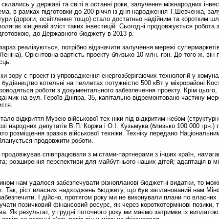
склались у державі та світі в останні роки, залучення міжнародних інвес
ема, в рамках підготовки до 200-річчя із дня народження Т.Шевченка, за
тури (дороги, освітлення тощо) стало достатньо надійним та коротким ш
полягає кінцевий зміст таких інвестицій. Сьогодні продовжується робота
підготовкою, до Державного бюджету в 2013 р.
араз реалізуються, потрібно відзначити залучення мережі супермаркеті
 Леніна). Орієнтовна вартість проекту близько 10 млн. грн. До того ж, він
сць.
и зору є проект із упровадження енергозберігаючих технологій у комуна
будівництво котельні на пеллетах потужністю 500 кВт у мікрорайоні Кос
роводяться роботи з документального забезпечення проекту. Крім цього, 
данчик на вул. Героїв Дніпра, 35, капітально відремонтовано частину 
иття.
ло відкриття Музею військової тех-ніки під відкритим небом (структурн
зі народних депутатів В.П. Коржа і О.І. Кузьмука (близько 100 000 грн.)
то розміщення зразків військової техніки. Техніку передано Національни
 Планується продовжити роботи.
 продовжував співпрацювати з містами-партнерами з інших країн, намага
га; розширення перспективи для майбутнього наших дітей; адаптація в 
ном нам удалося забезпечувати різнопланові бюджетні видатки, то можна
ніх. Так, ріст власних надходжень бюджету, що був запланований нам Мі
забезпечити. І дійсно, протягом року ми не виконували плани по власни
чати позичковий фінансовий ресурс, як через короткотермінові позики, т
ва. Як результат, у грудні поточного року ми маємо затримки із виплат