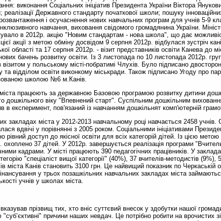
ання: виконання Соціальних ініціатив Президента України Віктора Янукови
ти; реалізації Державного стандарту початкової школи; пошуку інноваційни
розвантаження і осучаснення нових навчальних програм для учнів 5-9 кла
інклюзивного навчання, виховання свідомого громадянина України. Міністе
кувало в 2012р. акцію "Новим стандартам - нова школа", що дає можливі
 цієї акції з метою обміну досвідом 9 серпня 2012р. відбулася зустріч кан
кої області та 17 серпня 2012р. - візит представників освіти Канева до мі
ових бачень розвитку освіти. Із 3 листопада по 10 листопада 2012р. груп
візитом у польському місті-побратимі Члухів. Було підписано двосторо
у та відділом освіти виконкому міськради. Також підписано Угоду про п
ізованою школою №6 м.Канів.
міста працюють за державною Базовою програмою розвитку дитини дошкіл
го дошкільного віку "Впевнений старт". Суспільним дошкільним вихован
в в експеримент, пов'язаний із навчанням дошкільнят комп'ютерній грамо
их закладах міста у 2012-2013 навчальному році навчається 2458 учнів. 
лася вдвічі у порівнянні з 2005 роком. Соціальними ініціативами Президе
 рівний доступ до якісної освіти для всіх категорій дітей. Із цією мето
 охоплено 37 дітей. У 2012р. завершується реалізація програми "Вчитель"
ними кадрами. У місті працюють 390 педагогічних працівників. У заклада
тегорію "спеціаліст вищої категорії" (40%), 37 вчителів-методистів (9%), 
в міста Канів становить 3100 грн. Це найвищий показник по Черкаській о
фінансування у трьох позашкільних навчальних закладах міста займаютьс
ькості учнів у школах міста.
 вказував прізвищ тих, хто вніс суттєвий внесок у здобутки нашої громад
ю "суб’єктивні" причини наших невдач. Це потрібно робити на врочистих з