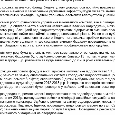
скільки останні п’ять років він у місті не фіксувався.
о кошика загального фонду бюджету, нам доводилося постійно працюват
ових маневрів у забезпеченні утримання інфраструктури міста та змен
освітянських закладів, будівництво нових елементів благоустрою у нашій
йній роботі фінансового управління виконавчого комітету, яке в складні
ачу, що спіткала місто в частині невиконання власних надходжень, можн
улому році. Але цілий ряд бюджетоутворюючих підприємств зменшив сплат
ожливості вийти принаймні на середньообласний рівень. На це є як суб'єк
ники, задіяні у наповненні міського бюджетного кошика, зробили належні
азваним хочу відзначити, що соціальні виплати бюджету проводилися в о
ів. Видатки по всіх галузях в основному профінансовані пропорційно.
ітному році була діяльність житлово-комунального господарства міс-та.
міського бюджетів було здійснено ремонт близько 13 тис. кв. м доріг на 
 в грудні ц.р. розпочато та буде завершено до кінця року капітальний р
рукцію житлового фонду в місті здійснює комунальне підприємство "ЖЕК
ль; ремонт та заміну опалювальних систем і холодного водопостачання; 
х ламп; ремонт 3 ліфтів; облаштовано 2 дитячі майданчики; ремонт під
ідготовка будинків до зими 2012-2013 р.р. із видачею паспортів готовнос
инків до тепломережі було проведено у найкоротший за останні роки терм
овідведення, ремонт мережі водопостачання та водовідведення в місті 
ротягом 2012р. виконувалися роботи з ліквідації аварійних ситуацій на с
напірного колектора. Здійснено ремонт та заміну водопровідних мереж п
дмосковка, Підстінок, Іщенка; прокладено водопровідні мережі по вул. С
"; замінено каналізаційні мережі по вул.Гагаріна. Проводилася реконстру
берігаючого обладнання на свердловинах.