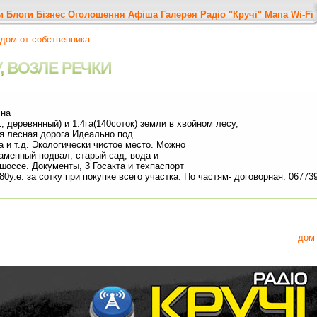
и
Блоги
Бізнес
Оголошення
Афіша
Галерея
Радіо "Кручі"
Мапа
Wi-Fi
дом от собственника
, ВОЗЛЕ РЕЧКИ
 на
, деревянный) и 1.4га(140соток) земли в хвойном лесу,
ая лесная дорога.Идеально под
а и т.д. Экологически чистое место. Можно
 каменный подвал, старый сад, вода и
 шоссе. Документы, 3 Госакта и техпаспорт
280у.е. за сотку при покупке всего участка. По частям- договорная. 06773
дом