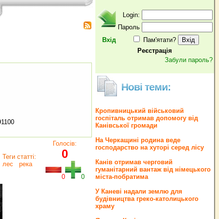
Login:
Пароль
Вхід
Пам'ятати?
Реєстрація
Забули пароль?
Нові теми:
Кропивницький військовий
госпіталь отримав допомогу від
91100
Канівської громади
На Черкащині родина веде
Голосів:
господарство на хуторі серед лісу
0
Теги статті:
Канів отримав черговий
лес
река
гуманітарний вантаж від німецького
0
0
міста-побратима
У Каневі надали землю для
будівництва греко‐католицького
храму