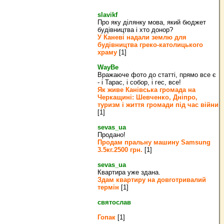
slavikf
Про яку ділянку мова, який бюджет
будівництва і хто донор?
У Каневі надали землю для
будівництва греко‐католицького
храму
[1]
WayBe
Вражаюче фото до статті, прямо все є
- і Тарас, і собор, і гес, все!
Як живе Канівська громада на
Черкащині: Шевченко, Дніпро,
туризм і життя громади під час війни
[1]
sevas_ua
Продано!
Продам пральну машину Samsung
3.5кг.2500 грн.
[1]
sevas_ua
Квартира уже здана.
Здам квартиру на довготривалий
термін
[1]
святослав
Гопак
[1]