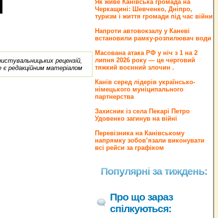
Як живе Канівська громада на
Черкащині: Шевченко, Дніпро,
туризм і життя громади під час війни
Напроти автовокзалу у Каневі
встановили рамку-розпилювач води
Масована атака РФ у ніч з 1 на 2
липня 2026 року — це черговий
ористувальницьких рецензій,
тяжкий воєнний злочин .
е є редакційним матеріалом
Канів серед лідерів українсько-
німецького муніципального
партнерства
Захисник із села Пекарі Петро
Удовенко загинув на війні
Перевізника на Канівському
напрямку зобов’язали виконувати
всі рейси за графіком
Популярні за тиждень:
Про що зараз
спілкуються: