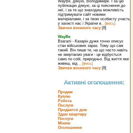
WayBe, дякую, Володимире. І за цю
публікацію дякую, за ці пояснення до
неї, і за те що знаходиш можливість
підтримувати сайт новими
матеріалами, і за твою особисту участь
у захисті нас і України в..
[весь]
Звички воєнного часу
[8]
WayBe
Взагалі - Казарін дуже точно описує
стан військових зараз. Тому що сам
такий. Він пише те, на що часто навіть
не звертаємо уваги - це відбується
само по собі, природньо. Від життя яке
живеш, від ..
[весь]
Звички воєнного часу
[8]
Активні оголошення:
Продам
Куплю
Робота
Послуги
Продается дом
Здам квартиру
Послуги
Міняю
Оголошення