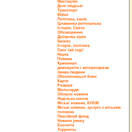
Мистецтво
Долі людські
Транспорт
Війна
Політика, канів
Цікавинка регіональна
Історія, Свято
Обговорення
Дніпрова зірка
Бизнес
Історія, політика
Сміх тай годі!
Наука
Пожежа
Криминал
демократія і авторитаризм
права людини
Обхохочешься блин
Карти
Розваги
Милосердя
Обласні новини
Недільна школа
Міські новини, КУКіМ
Міські новини, зустріч з міським
головою
Пенсійний фонд
Новини ринку
Екологія
Торренты