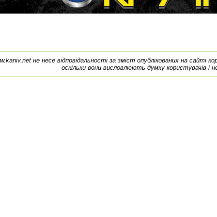
w.kaniv.net не несе відповідальності за зміст опублікованих на сайті к
оскільки вони висловлюють думку користувачів і н