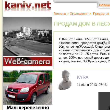
Новин
Головна
>
Оголошення
>
Продается 
ПРОДАМ ДОМ В ЛЕСУ
120км. от Киева, 12км. от Канева,
окраине села, продается дом(8х11
50м. от речки(Россава). Отдельн
имение, охотхозяйсво, дом отдых
по частям по 12 - 25 соток. Есть
эл-во. 200м. по лесной дороге до
на дом, готовы. 3500у.е. за дом, 
KYRA
14 січня 2013, 07:16