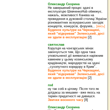
Олександр Скорина
Не завершений процес здачі в
експлуатцію ШевченкоHub обмежує,
нажаль, можливості Канева на
проведення в дужовній столиці України
різноманітних всеукранських заходів:
концертів, конкурсів, форумів,..
[весь]
Будинок культури на Черкащині,
який “відкривав” Зеленський, досі
не здали в експлуатацію
[2]
святослав
Корупція на чонгарських мінах
закінчується тим, Що одна така
уповільненої дії виявилася наріжним
каменем у цьому козинському
крадівництві, мародерстві на здачі
,,сухопутного коридору в Крим"..
Будинок культури на Черкащині,
який “відкривав” Зеленський, досі
не здали в експлуатацію
[2]
rod
ну так собі в цілому. Після того як
доїдаєш за мишами - вже якось на
термін придатності не дивишся.
Звички воєнного часу
[8]
Олександр Скорина