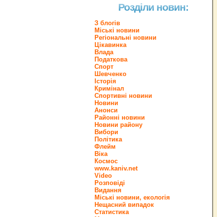
Розділи новин:
З блогів
Міські новини
Регіональні новини
Цікавинка
Влада
Податкова
Спорт
Шевченко
Історія
Кримінал
Спортивні новини
Новини
Анонси
Районні новини
Новини району
Вибори
Політика
Флейм
Віка
Космос
www.kaniv.net
Video
Розповіді
Видання
Міські новини, екологія
Нещасний випадок
Статистика