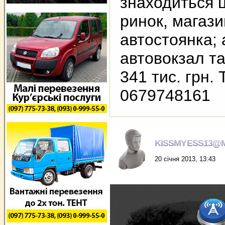
знаходиться 
ринок, магази
автостоянка; 
автовокзал та 
341 тис. грн. 
0679748161
KISSMYESS13@M
20 січня 2013, 13:43