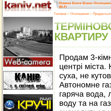
Новини
Блоги
Бізнес
Оголошен
Wi-Fi
Головна
>
Оголошення
>
Продається
ТЕРМІНОВ
КВАРТИРУ
Продам 3-кімн
центрі міста.
суха, не куто
Автономне га
гаряча вода, 
воду та на газ