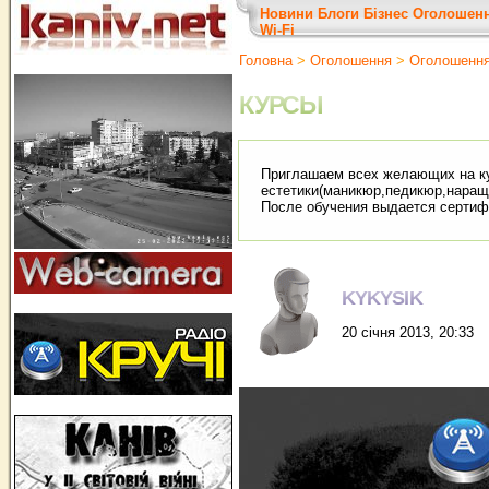
Новини
Блоги
Бізнес
Оголошен
Wi-Fi
Головна
>
Оголошення
>
Оголошенн
КУРСЫ
Приглашаем всех желающих на к
естетики(маникюр,педикюр,наращи
После обучения выдается сертифи
KYKYSIK
20 січня 2013, 20:33