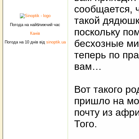
сообщается, ч
такой дядюшк
Погода на найближчий час
поскольку пом
Канів
бесхозные ми
Погода на 10 днів від
sinoptik.ua
теперь по пр
вам…
Вот такого р
пришло на м
почту из афр
Того.