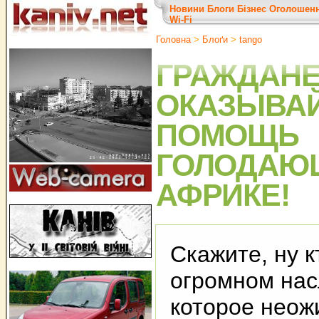
Новини
Блоги
Бізнес
Оголошен
Wi-Fi
Головна
>
Блоґи
>
tango
ГРАЖДАНЕ
ОКАЗЫВА
ПОМОЩЬ
ГОЛОДАЮ
АФРИКЕ!
Скажите, ну к
огромном нас
которое неож