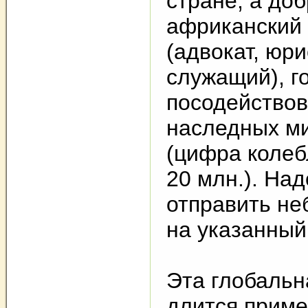
стране, а до
африканский
(адвокат, юри
служащий), г
посодействов
наследных м
(цифра колеб
20 млн.). Над
отправить н
на указанный 
Эта глобаль
длится приме