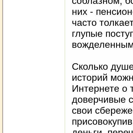
соблазном, б
них - пенсио
часто толкае
глупые поступ
вожделенным
Сколько душ
историй можн
Интернете о т
доверчивые с
свои сбереже
присовокупив
деньги, пере