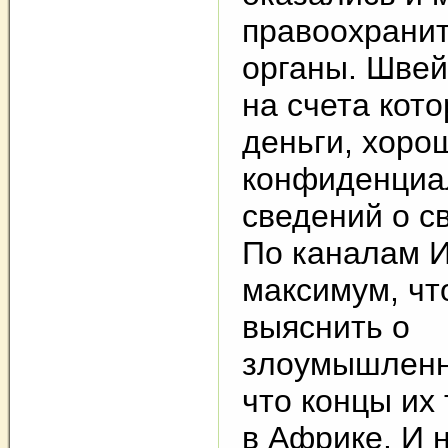
правоохрани
органы. Швей
на счета кот
деньги, хор
конфиденциа
сведений о с
По каналам И
максимум, чт
выяснить о
злоумышленни
что концы их 
в Африке. И 