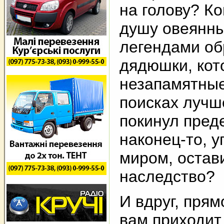
на голову? К
душу овеянн
легендами об
дядюшки, кот
незапамятные
поисках лучш
покинул пред
наконец-то, у
миром, остав
наследство?
И вдруг, прямо
вам приходит