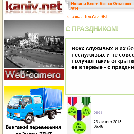
Новини
Блоги
Бізнес
Оголошен
Wi-Fi
Головна
>
Блоґи
>
SKI
С ПРАЗДНИКОМ!
Всех служивых и их бо
неслуживых и не совсе
получал такие открытк
ее впервые - с праздн
SKI
23 лютого 2013,
06:49