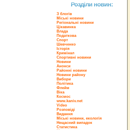
Розділи новин:
З блогів
Міські новини
Регіональні новини
Цікавинка
Влада
Податкова
Спорт
Шевченко
Історія
Кримінал
Спортивні новини
Новини
Анонси
Районні новини
Новини району
Вибори
Політика
Флейм
Віка
Космос
www.kaniv.net
Video
Розповіді
Видання
Міські новини, екологія
Нещасний випадок
Статистика