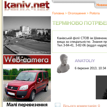
Новин
Головна
>
Оголошення
>
Робота
ТЕРМІНОВО ПОТРІБЕ
Канівській філії СТОВ ім.Шевченка
вища за спеціальністю. Знання пр
Тел.3-84-41, 3-82-06 (відділ кадрів
ANATOLIY
6 березня 2013, 10:34
Всього коментарів: 0