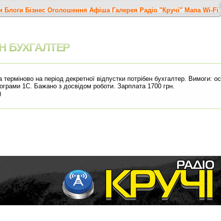
и
Блоги
Бізнес
Оголошення
Афіша
Галерея
Радіо "Кручі"
Мапа
Wi-Fi
Н БУХГАЛТЕР
 терміново на період декретної відпустки потрібен бухгалтер. Вимоги: ос
ограми 1С. Бажано з досвідом роботи. Зарплата 1700 грн.
)