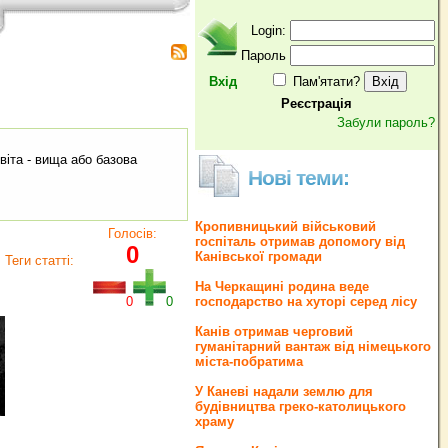
Login:
Пароль
Вхід
Пам'ятати?
Реєстрація
Забули пароль?
віта - вища або базова
Нові теми:
Кропивницький військовий
Голосів:
госпіталь отримав допомогу від
0
Канівської громади
Теги статті:
На Черкащині родина веде
0
0
господарство на хуторі серед лісу
Канів отримав черговий
гуманітарний вантаж від німецького
міста-побратима
У Каневі надали землю для
будівництва греко‐католицького
храму