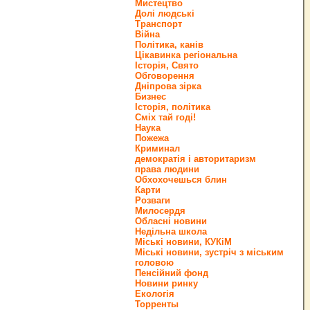
Мистецтво
Долі людські
Транспорт
Війна
Політика, канів
Цікавинка регіональна
Історія, Свято
Обговорення
Дніпрова зірка
Бизнес
Історія, політика
Сміх тай годі!
Наука
Пожежа
Криминал
демократія і авторитаризм
права людини
Обхохочешься блин
Карти
Розваги
Милосердя
Обласні новини
Недільна школа
Міські новини, КУКіМ
Міські новини, зустріч з міським
головою
Пенсійний фонд
Новини ринку
Екологія
Торренты