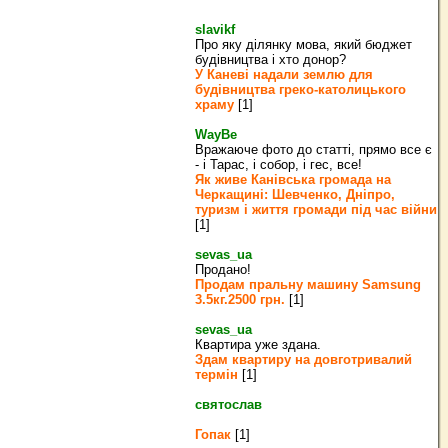
slavikf
Про яку ділянку мова, який бюджет
будівництва і хто донор?
У Каневі надали землю для
будівництва греко‐католицького
храму
[1]
WayBe
Вражаюче фото до статті, прямо все є
- і Тарас, і собор, і гес, все!
Як живе Канівська громада на
Черкащині: Шевченко, Дніпро,
туризм і життя громади під час війни
[1]
sevas_ua
Продано!
Продам пральну машину Samsung
3.5кг.2500 грн.
[1]
sevas_ua
Квартира уже здана.
Здам квартиру на довготривалий
термін
[1]
святослав
Гопак
[1]