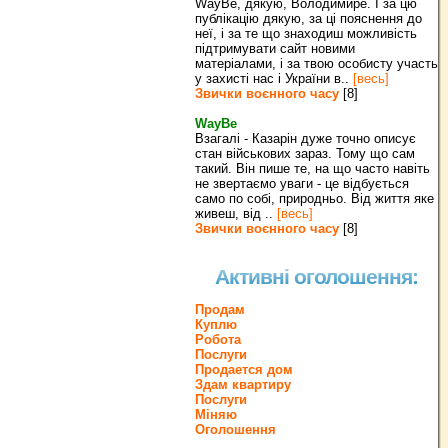
WayBe, дякую, Володимире. І за цю
публікацію дякую, за ці пояснення до
неї, і за те що знаходиш можливість
підтримувати сайт новими
матеріалами, і за твою особисту участь
у захисті нас і України в..
[весь]
Звички воєнного часу
[8]
WayBe
Взагалі - Казарін дуже точно описує
стан військових зараз. Тому що сам
такий. Він пише те, на що часто навіть
не звертаємо уваги - це відбується
само по собі, природньо. Від життя яке
живеш, від ..
[весь]
Звички воєнного часу
[8]
Активні оголошення:
Продам
Куплю
Робота
Послуги
Продается дом
Здам квартиру
Послуги
Міняю
Оголошення