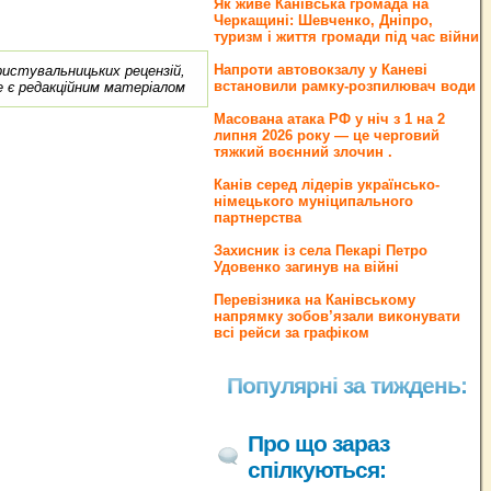
Як живе Канівська громада на
Черкащині: Шевченко, Дніпро,
туризм і життя громади під час війни
Напроти автовокзалу у Каневі
ористувальницьких рецензій,
встановили рамку-розпилювач води
е є редакційним матеріалом
Масована атака РФ у ніч з 1 на 2
липня 2026 року — це черговий
тяжкий воєнний злочин .
Канів серед лідерів українсько-
німецького муніципального
партнерства
Захисник із села Пекарі Петро
Удовенко загинув на війні
Перевізника на Канівському
напрямку зобов’язали виконувати
всі рейси за графіком
Популярні за тиждень:
Про що зараз
спілкуються: