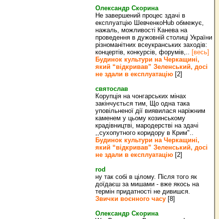
Олександр Скорина
Не завершений процес здачі в
експлуатцію ШевченкоHub обмежує,
нажаль, можливості Канева на
проведення в дужовній столиці України
різноманітних всеукранських заходів:
концертів, конкурсів, форумів,..
[весь]
Будинок культури на Черкащині,
який “відкривав” Зеленський, досі
не здали в експлуатацію
[2]
святослав
Корупція на чонгарських мінах
закінчується тим, Що одна така
уповільненої дії виявилася наріжним
каменем у цьому козинському
крадівництві, мародерстві на здачі
,,сухопутного коридору в Крим"..
Будинок культури на Черкащині,
який “відкривав” Зеленський, досі
не здали в експлуатацію
[2]
rod
ну так собі в цілому. Після того як
доїдаєш за мишами - вже якось на
термін придатності не дивишся.
Звички воєнного часу
[8]
Олександр Скорина