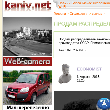
Новини
Блоги
Бізнес
Оголошен
Wi-Fi
Головна
>
Оголошення
>
запчасти
ПРОДАМ РАСПРЕДЕ
Продам распределитель зажигания
производства СССР. Применяемос
Тел.: 095 282 84 55
ECONOMIST
6 березня 2013,
11:25