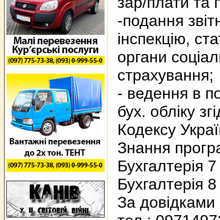
зар/плати та п
-подання звіт
інспекцію, ста
органи соціал
страхування;
- ведення в п
бух. обліку з
Кодексу Украї
Знання прогр
Бухгалтерія 7
Бухгалтерія 8
За довідками 