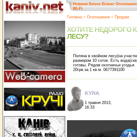
Новини
Блоги
Бізнес
Оголошен
Wi-Fi
Головна
>
Оголошення
>
Продам
ХОТИТЕ НЕДОРОГО К
ЛЕСУ?
Поляна в хвойном лесу(на участке
размером 10 соток. Есть вода(ск
готовы. Рядом охотничьи угодья. 
20грв.за 1 кв.м. 0677391100
KYRA
1 травня 2013,
16:33