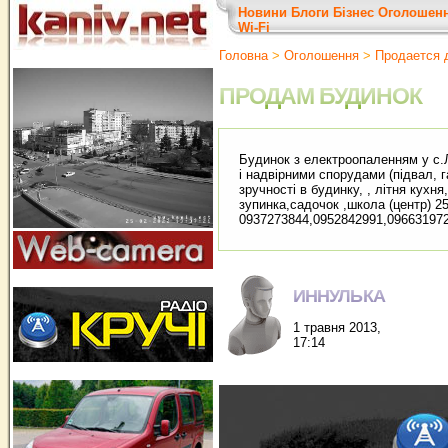
Новини
Блоги
Бізнес
Оголошен
Wi-Fi
Головна
>
Оголошення
>
Продается 
ПРОДАМ БУДИНОК
Будинок з електроопаленням у с.
і надвірними спорудами (підвал, г
зручності в будинку, , літня кухня
зупинка,садочок ,школа (центр) 250
0937273844,0952842991,09663197
ИННУЛЬКА
1 травня 2013,
17:14