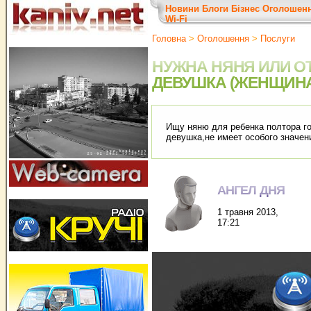
Новини
Блоги
Бізнес
Оголошен
Wi-Fi
Головна
>
Оголошення
>
Послуги
НУЖНА НЯНЯ ИЛИ О
ДЕВУШКА (ЖЕНЩИН
Ищу няню для ребенка полтора г
девушка,не имеет особого значен
АНГЕЛ ДНЯ
1 травня 2013,
17:21