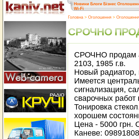
Новини
Блоги
Бізнес
Оголошен
Wi-Fi
Головна
>
Оголошення
>
Оголошенн
СРОЧНО ПРОД
СРОЧНО продам 
2103, 1985 г.в.
Новый радиатор, 
Имеется централ
сигнализация, са
сварочных работ 
Тонировка стекол
хорошем состояни
Цена - 5000 грн. 
Каневе: 0989180