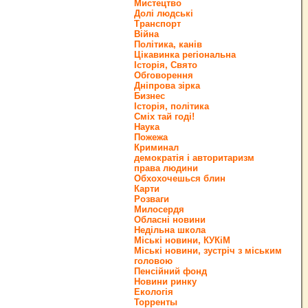
Мистецтво
Долі людські
Транспорт
Війна
Політика, канів
Цікавинка регіональна
Історія, Свято
Обговорення
Дніпрова зірка
Бизнес
Історія, політика
Сміх тай годі!
Наука
Пожежа
Криминал
демократія і авторитаризм
права людини
Обхохочешься блин
Карти
Розваги
Милосердя
Обласні новини
Недільна школа
Міські новини, КУКіМ
Міські новини, зустріч з міським
головою
Пенсійний фонд
Новини ринку
Екологія
Торренты