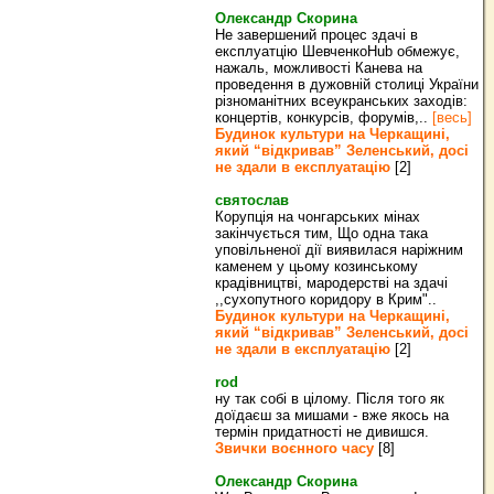
Олександр Скорина
Не завершений процес здачі в
експлуатцію ШевченкоHub обмежує,
нажаль, можливості Канева на
проведення в дужовній столиці України
різноманітних всеукранських заходів:
концертів, конкурсів, форумів,..
[весь]
Будинок культури на Черкащині,
який “відкривав” Зеленський, досі
не здали в експлуатацію
[2]
святослав
Корупція на чонгарських мінах
закінчується тим, Що одна така
уповільненої дії виявилася наріжним
каменем у цьому козинському
крадівництві, мародерстві на здачі
,,сухопутного коридору в Крим"..
Будинок культури на Черкащині,
який “відкривав” Зеленський, досі
не здали в експлуатацію
[2]
rod
ну так собі в цілому. Після того як
доїдаєш за мишами - вже якось на
термін придатності не дивишся.
Звички воєнного часу
[8]
Олександр Скорина