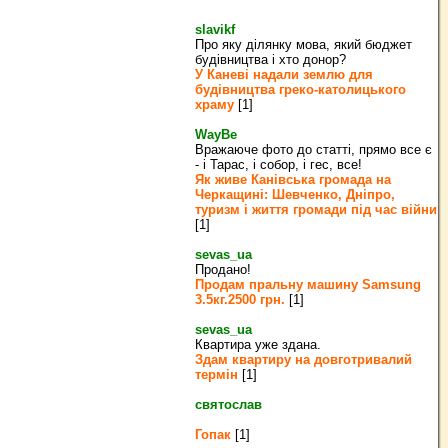
slavikf
Про яку ділянку мова, який бюджет
будівництва і хто донор?
У Каневі надали землю для
будівництва греко‐католицького
храму
[1]
WayBe
Вражаюче фото до статті, прямо все є
- і Тарас, і собор, і гес, все!
Як живе Канівська громада на
Черкащині: Шевченко, Дніпро,
туризм і життя громади під час війни
[1]
sevas_ua
Продано!
Продам пральну машину Samsung
3.5кг.2500 грн.
[1]
sevas_ua
Квартира уже здана.
Здам квартиру на довготривалий
термін
[1]
святослав
Гопак
[1]