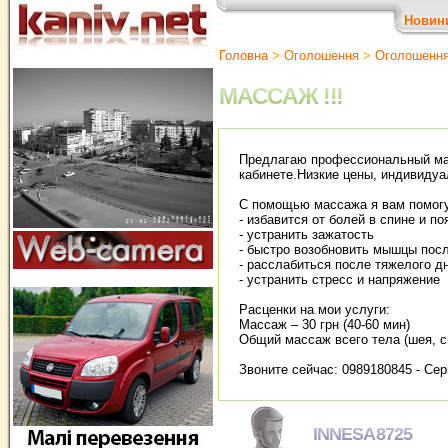
Новин
Головна
>
Оголошення
>
Оголошенн
МАССАЖ !!!
Предлагаю профессиональный мас
кабинете.Низкие цены, индивидуа
С помощью массажа я вам помог
- избавится от болей в спине и по
- устранить зажатость
- быстро возобновить мышцы пос
- расслабиться после тяжелого д
- устранить стресс и напряжение
Расценки на мои услуги:
Массаж – 30 грн (40-60 мин)
Общий массаж всего тела (шея, спи
Звоните сейчас: 0989180845 - Сер
INNESA8725