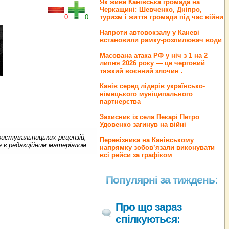
Як живе Канівська громада на
Черкащині: Шевченко, Дніпро,
0
0
туризм і життя громади під час війни
Напроти автовокзалу у Каневі
встановили рамку-розпилювач води
Масована атака РФ у ніч з 1 на 2
липня 2026 року — це черговий
тяжкий воєнний злочин .
Канів серед лідерів українсько-
німецького муніципального
партнерства
Захисник із села Пекарі Петро
Удовенко загинув на війні
ористувальницьких рецензій,
Перевізника на Канівському
е є редакційним матеріалом
напрямку зобов’язали виконувати
всі рейси за графіком
Популярні за тиждень:
Про що зараз
спілкуються: