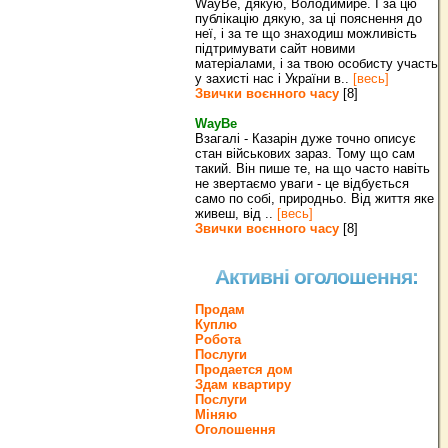
WayBe, дякую, Володимире. І за цю
публікацію дякую, за ці пояснення до
неї, і за те що знаходиш можливість
підтримувати сайт новими
матеріалами, і за твою особисту участь
у захисті нас і України в..
[весь]
Звички воєнного часу
[8]
WayBe
Взагалі - Казарін дуже точно описує
стан військових зараз. Тому що сам
такий. Він пише те, на що часто навіть
не звертаємо уваги - це відбується
само по собі, природньо. Від життя яке
живеш, від ..
[весь]
Звички воєнного часу
[8]
Активні оголошення:
Продам
Куплю
Робота
Послуги
Продается дом
Здам квартиру
Послуги
Міняю
Оголошення