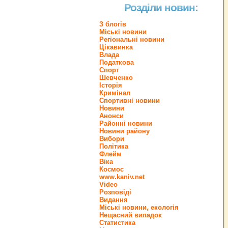
Розділи новин:
З блогів
Міські новини
Регіональні новини
Цікавинка
Влада
Податкова
Спорт
Шевченко
Історія
Кримінал
Спортивні новини
Новини
Анонси
Районні новини
Новини району
Вибори
Політика
Флейм
Віка
Космос
www.kaniv.net
Video
Розповіді
Видання
Міські новини, екологія
Нещасний випадок
Статистика