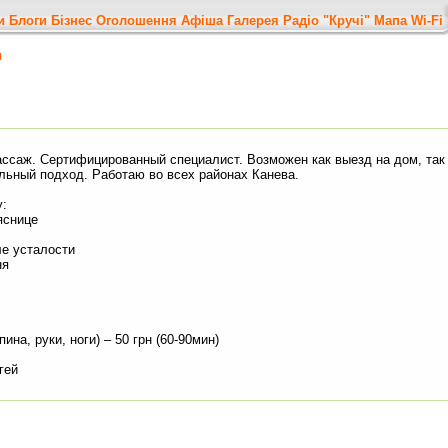
и
Блоги
Бізнес
Оголошення
Афіша
Галерея
Радіо "Кручі"
Мапа
Wi-Fi
я
саж. Сертифицированный специалист. Возможен как выезд на дом, так 
льный подход. Работаю во всех районах Канева.
у:
яснице
ле усталости
ня
на, руки, ноги) – 50 грн (60-90мин)
гей