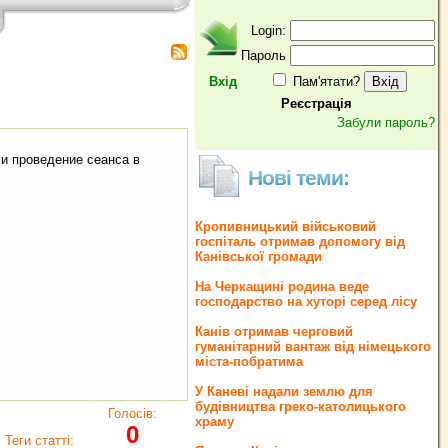
Login:
Пароль
Вхід
Пам'ятати?
Реєстрація
Забули пароль?
и проведение сеанса в
Нові теми:
Кропивницький військовий
госпіталь отримав допомогу від
Канівської громади
На Черкащині родина веде
господарство на хуторі серед лісу
Канів отримав черговий
гуманітарний вантаж від німецького
міста-побратима
У Каневі надали землю для
будівництва греко‐католицького
Голосів:
храму
0
Теги статті: