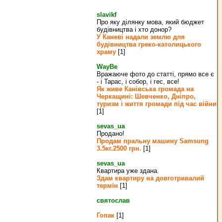
slavikf
Про яку ділянку мова, який бюджет
будівництва і хто донор?
У Каневі надали землю для
будівництва греко‐католицького
храму
[1]
WayBe
Вражаюче фото до статті, прямо все є
- і Тарас, і собор, і гес, все!
Як живе Канівська громада на
Черкащині: Шевченко, Дніпро,
туризм і життя громади під час війни
[1]
sevas_ua
Продано!
Продам пральну машину Samsung
3.5кг.2500 грн.
[1]
sevas_ua
Квартира уже здана.
Здам квартиру на довготривалий
термін
[1]
святослав
Гопак
[1]