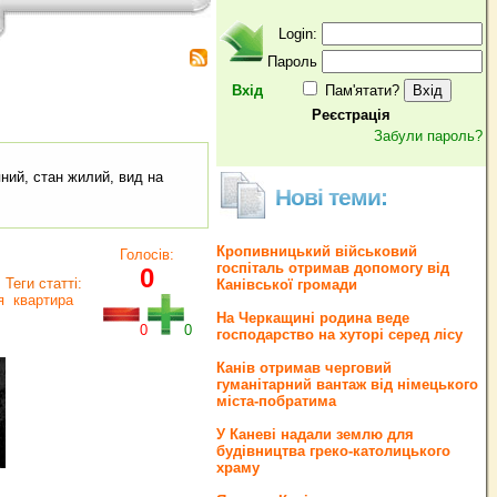
Login:
Пароль
Вхід
Пам'ятати?
Реєстрація
Забули пароль?
ляний, стан жилий, вид на
Нові теми:
Кропивницький військовий
Голосів:
госпіталь отримав допомогу від
0
Теги статті:
Канівської громади
я
квартира
На Черкащині родина веде
0
0
господарство на хуторі серед лісу
Канів отримав черговий
гуманітарний вантаж від німецького
міста-побратима
У Каневі надали землю для
будівництва греко‐католицького
храму