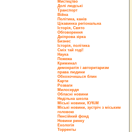
Мистецтво
Долі людські
Транспорт
Війна
Політика, канів
Цікавинка регіональна
Історія, Свято
Обговорення
Дніпрова зірка
Бизнес
Історія, політика
Сміх тай годі!
Наука
Пожежа
Криминал
демократія і авторитаризм
права людини
Обхохочешься блин
Карти
Розваги
Милосердя
Обласні новини
Недільна школа
Міські новини, КУКіМ
Міські новини, зустріч з міським
головою
Пенсійний фонд
Новини ринку
Екологія
Торренты