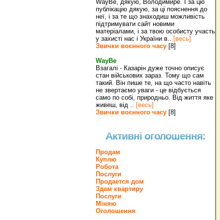
WayBe, дякую, Володимире. І за цю
публікацію дякую, за ці пояснення до
неї, і за те що знаходиш можливість
підтримувати сайт новими
матеріалами, і за твою особисту участь
у захисті нас і України в..
[весь]
Звички воєнного часу
[8]
WayBe
Взагалі - Казарін дуже точно описує
стан військових зараз. Тому що сам
такий. Він пише те, на що часто навіть
не звертаємо уваги - це відбується
само по собі, природньо. Від життя яке
живеш, від ..
[весь]
Звички воєнного часу
[8]
Активні оголошення:
Продам
Куплю
Робота
Послуги
Продается дом
Здам квартиру
Послуги
Міняю
Оголошення