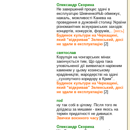
Олександр Скорина
Не завершений процес здачі в
експлуатцію ШевченкоHub обмежує,
нажаль, можливості Канева на
проведення в дужовній столиці України
різноманітних всеукранських заходів:
концертів, конкурсів, форумів,..
[весь]
Будинок культури на Черкащині,
який “відкривав” Зеленський, досі
не здали в експлуатацію
[2]
святослав
Корупція на чонгарських мінах
закінчується тим, Що одна така
уповільненої дії виявилася наріжним
каменем у цьому козинському
крадівництві, мародерстві на здачі
,,сухопутного коридору в Крим"..
Будинок культури на Черкащині,
який “відкривав” Зеленський, досі
не здали в експлуатацію
[2]
rod
ну так собі в цілому. Після того як
доїдаєш за мишами - вже якось на
термін придатності не дивишся.
Звички воєнного часу
[8]
Олександр Скорина