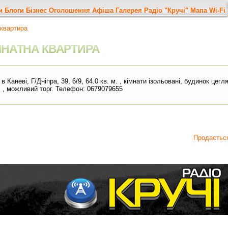
и
Блоги
Бізнес
Оголошення
Афіша
Галерея
Радіо "Кручі"
Мапа
Wi-Fi
квартира
МНАТНА КВАРТИРА
 Каневі, Г/Дніпра, 39, 6/9, 64.0 кв. м. , кімнати ізольовані, будинок цег
о. , можливий торг. Телефон: 0679079655
Продаєтьс