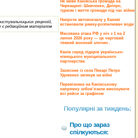
Як живе Канівська громада на
Черкащині: Шевченко, Дніпро,
туризм і життя громади під час війни
Напроти автовокзалу у Каневі
ористувальницьких рецензій,
встановили рамку-розпилювач води
е є редакційним матеріалом
Масована атака РФ у ніч з 1 на 2
липня 2026 року — це черговий
тяжкий воєнний злочин .
Канів серед лідерів українсько-
німецького муніципального
партнерства
Захисник із села Пекарі Петро
Удовенко загинув на війні
Перевізника на Канівському
напрямку зобов’язали виконувати
всі рейси за графіком
Популярні за тиждень:
Про що зараз
спілкуються: