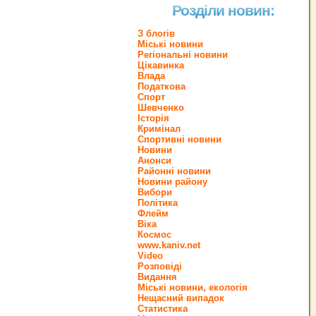
Розділи новин:
З блогів
Міські новини
Регіональні новини
Цікавинка
Влада
Податкова
Спорт
Шевченко
Історія
Кримінал
Спортивні новини
Новини
Анонси
Районні новини
Новини району
Вибори
Політика
Флейм
Віка
Космос
www.kaniv.net
Video
Розповіді
Видання
Міські новини, екологія
Нещасний випадок
Статистика