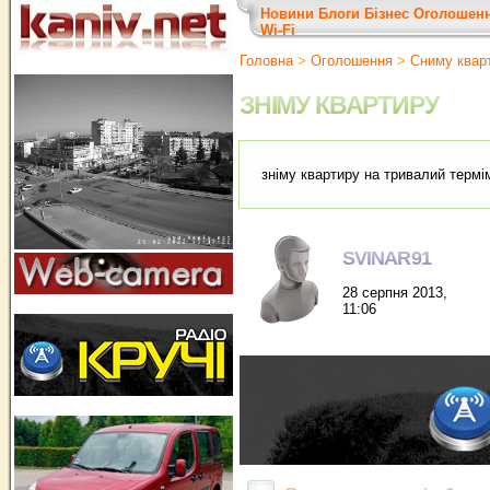
Новини
Блоги
Бізнес
Оголошен
Wi-Fi
Головна
>
Оголошення
>
Сниму квар
ЗНІМУ КВАРТИРУ
зніму квартиру на тривалий термі
SVINAR91
28 серпня 2013,
11:06