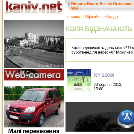
Новини
Блоги
Бізнес
Оголошен
Wi-Fi
Головна
>
Офіційно
>
Влада
КОЛИ ВІДЗНАЧАЮТЬ 
Коли відзначають день міста? Я м
субота-неділя вересня? Можливо х
NY 2009!
28 серпня 2013,
15:00