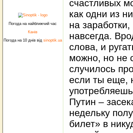
счастливых м
как одни из н
на заработки,
Погода на найближчий час
Канів
навсегда. Вро
Погода на 10 днів від
sinoptik.ua
слова, и руга
можно, но не
случилось про
если ты еще, 
употребляешь
Путин – засек
недельку пол
билет» в нику