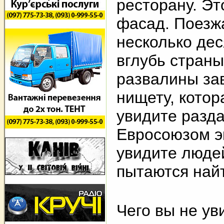
ресторану. Эт
фасад. Поезж
несколько дес
вглубь страны
развалины за
нищету, котор
увидите разд
Евросоюзом э
увидите люде
пытаются найт
Чего вы не ув