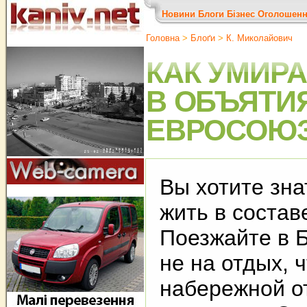
Новини
Блоги
Бізнес
Оголошен
Головна
>
Блоґи
>
К. Миколайович
КАК УМИР
В ОБЪЯТИ
ЕВРОСОЮ
Вы хотите зна
жить в соста
Поезжайте в 
не на отдых, 
набережной от