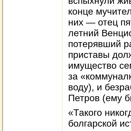
вспыхнули жи
конце мучите
них — отец пя
летний Венци
потерявший р
приставы дол
имущество сем
за «коммунал
воду), и безр
Петров (ему б
«Такого никог
болгарской ис