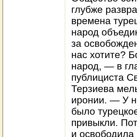
глубже развр
времена турец
народ объеди
за освобожден
нас хотите? 
народ, — в гл
публициста С
Терзиева мел
иронии. — У н
было турецкое
привыкли. По
и освободила