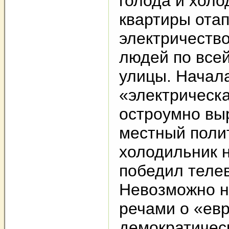
голода и холо
квартиры ота
электричество
людей по все
улицы. Начал
«электрическ
остроумно вы
местный полит
холодильник 
победил теле
Невозможно н
речами о «ев
демократичес