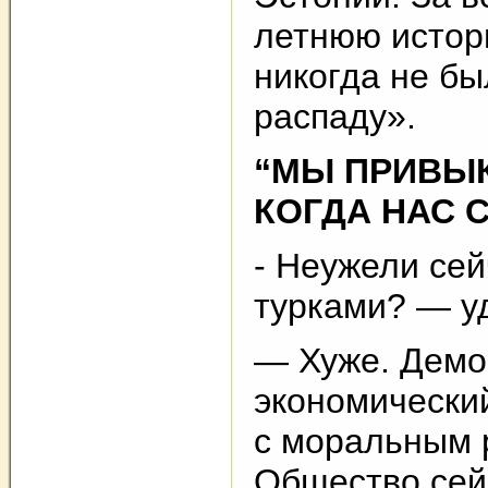
летнюю истор
никогда не бы
распаду».
“МЫ ПРИВЫК
КОГДА НАС 
- Неужели сей
турками? — у
— Хуже. Демо
экономически
с моральным 
Общество сей