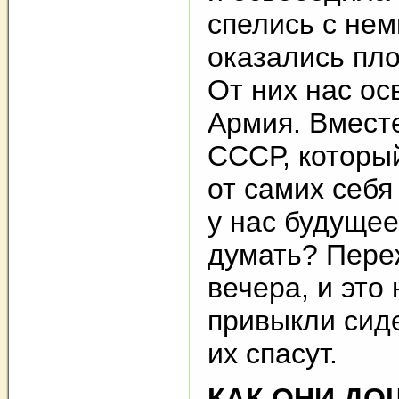
спелись с нем
оказались пл
От них нас о
Армия. Вмест
СССР, который
от самих себя
у нас будущее
думать? Пере
вечера, и это
привыкли сиде
их спасут.
КАК ОНИ ДО