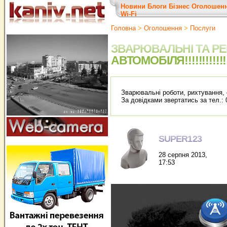
Новини
Блоги
Бізнес
Оголошен
Wi-Fi
Головна
>
Оголошення
>
Послуги
ЗВАРЮВАЛЬНІ ТА Р
АВТОМОБІЛЯ!!!!!!!!!!!!
Зварювальні роботи, рихтування, 
За довідками звертатись за тел.:
SUPER123
28 серпня 2013,
17:53