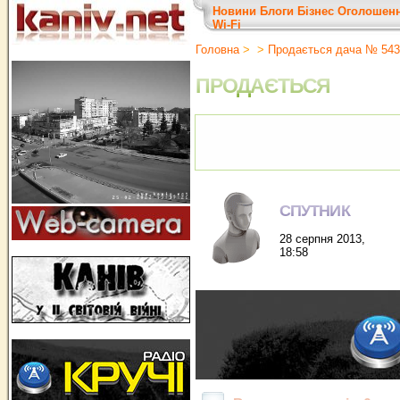
Новини
Блоги
Бізнес
Оголошен
Wi-Fi
Головна
>
>
Продається дача № 543
ПРОДАЄТЬСЯ
СПУТНИК
28 серпня 2013,
18:58