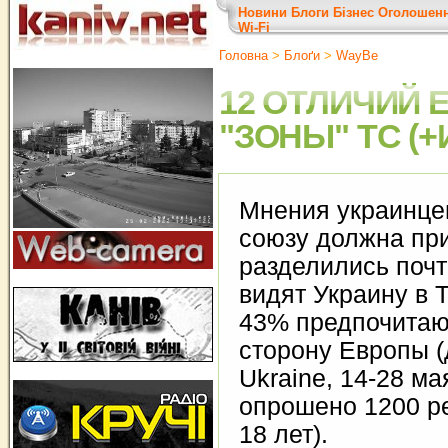
Новини
Блоги
Бізнес
Оголошен
Wi-Fi
Головна
>
Блоґи
>
WayBe
12 ОТЛИЧИЙ
"ЗОНЫ" ТС (
Мнения украинцев
союзу должна при
разделились почт
видят Украину в 
43% предпочитают
сторону Европы (
Ukraine, 14-28 ма
опрошено 1200 р
18 лет).