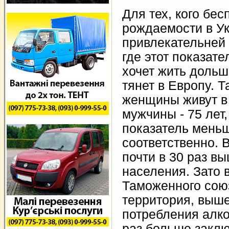
Для тех, кого бес
рождаемости в Ук
привлекательней 
где этот показате
хочет жить дольш
тянет в Европу. Т
женщины живут в 
мужчины - 75 лет,
показатель меньш
соответственно. 
почти в 30 раз в
населения. Зато 
Таможенного сою
территория, выш
потребления алко
раз больше закл