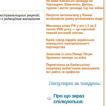
Як живе Канівська громада на
Черкащині: Шевченко, Дніпро,
туризм і життя громади під час війни
Напроти автовокзалу у Каневі
ористувальницьких рецензій,
встановили рамку-розпилювач води
е є редакційним матеріалом
Масована атака РФ у ніч з 1 на 2
липня 2026 року — це черговий
тяжкий воєнний злочин .
Канів серед лідерів українсько-
німецького муніципального
партнерства
Захисник із села Пекарі Петро
Удовенко загинув на війні
Перевізника на Канівському
напрямку зобов’язали виконувати
всі рейси за графіком
Популярні за тиждень:
Про що зараз
спілкуються: