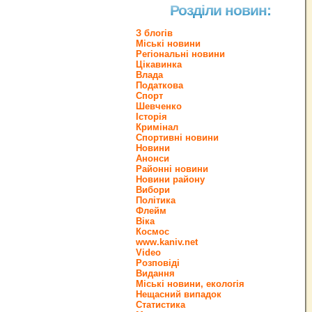
Розділи новин:
З блогів
Міські новини
Регіональні новини
Цікавинка
Влада
Податкова
Спорт
Шевченко
Історія
Кримінал
Спортивні новини
Новини
Анонси
Районні новини
Новини району
Вибори
Політика
Флейм
Віка
Космос
www.kaniv.net
Video
Розповіді
Видання
Міські новини, екологія
Нещасний випадок
Статистика