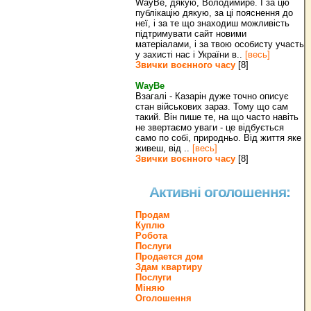
WayBe, дякую, Володимире. І за цю
публікацію дякую, за ці пояснення до
неї, і за те що знаходиш можливість
підтримувати сайт новими
матеріалами, і за твою особисту участь
у захисті нас і України в..
[весь]
Звички воєнного часу
[8]
WayBe
Взагалі - Казарін дуже точно описує
стан військових зараз. Тому що сам
такий. Він пише те, на що часто навіть
не звертаємо уваги - це відбується
само по собі, природньо. Від життя яке
живеш, від ..
[весь]
Звички воєнного часу
[8]
Активні оголошення:
Продам
Куплю
Робота
Послуги
Продается дом
Здам квартиру
Послуги
Міняю
Оголошення