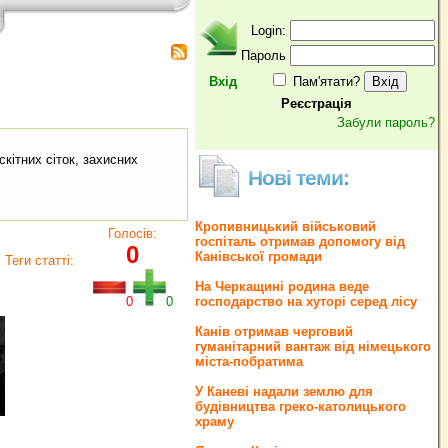
Login:
Пароль
Вхід
Пам'ятати?
Реєстрація
Забули пароль?
кітних сіток, захисних
Нові теми:
Кропивницький військовий
Голосів:
госпіталь отримав допомогу від
0
Канівської громади
Теги статті:
На Черкащині родина веде
0
0
господарство на хуторі серед лісу
Канів отримав черговий
гуманітарний вантаж від німецького
міста-побратима
У Каневі надали землю для
будівництва греко‐католицького
храму