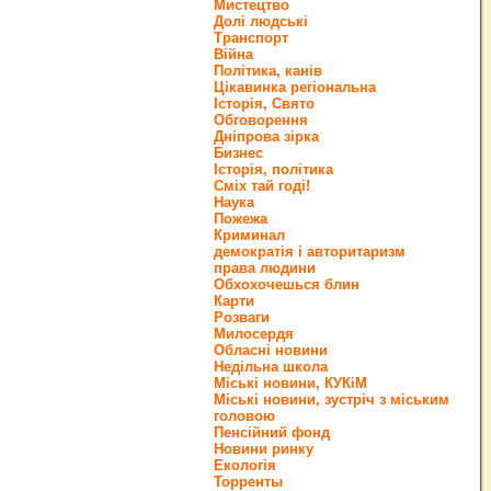
Мистецтво
Долі людські
Транспорт
Війна
Політика, канів
Цікавинка регіональна
Історія, Свято
Обговорення
Дніпрова зірка
Бизнес
Історія, політика
Сміх тай годі!
Наука
Пожежа
Криминал
демократія і авторитаризм
права людини
Обхохочешься блин
Карти
Розваги
Милосердя
Обласні новини
Недільна школа
Міські новини, КУКіМ
Міські новини, зустріч з міським
головою
Пенсійний фонд
Новини ринку
Екологія
Торренты