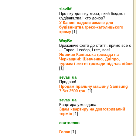
slavikf
Про яку ділянку мова, який бюджет
будівництва і хто донор?
У Каневі надали землю для
будівництва греко‐католицького
храму
[1]
WayBe
Вражаюче фото до статті, прямо все є
- і Тарас, і собор, і гес, все!
Як живе Канівська громада на
Черкащині: Шевченко, Дніпро,
туризм і життя громади під час війни
[1]
sevas_ua
Продано!
Продам пральну машину Samsung
3.5кг.2500 грн.
[1]
sevas_ua
Квартира уже здана.
Здам квартиру на довготривалий
термін
[1]
святослав
Гопак
[1]