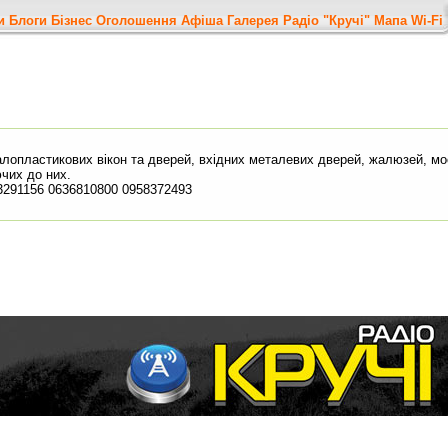
и
Блоги
Бізнес
Оголошення
Афіша
Галерея
Радіо "Кручі"
Мапа
Wi-Fi
опластикових вікон та дверей, вхідних металевих дверей, жалюзей, мос
чих до них.
3291156 0636810800 0958372493