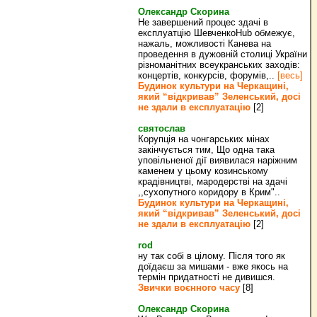
Олександр Скорина
Не завершений процес здачі в
експлуатцію ШевченкоHub обмежує,
нажаль, можливості Канева на
проведення в дужовній столиці України
різноманітних всеукранських заходів:
концертів, конкурсів, форумів,..
[весь]
Будинок культури на Черкащині,
який “відкривав” Зеленський, досі
не здали в експлуатацію
[2]
святослав
Корупція на чонгарських мінах
закінчується тим, Що одна така
уповільненої дії виявилася наріжним
каменем у цьому козинському
крадівництві, мародерстві на здачі
,,сухопутного коридору в Крим"..
Будинок культури на Черкащині,
який “відкривав” Зеленський, досі
не здали в експлуатацію
[2]
rod
ну так собі в цілому. Після того як
доїдаєш за мишами - вже якось на
термін придатності не дивишся.
Звички воєнного часу
[8]
Олександр Скорина