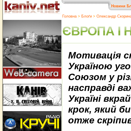
Новини
Бл
Головна
>
Блоґи
>
Олександр Скорин
ЄВРОПА І 
Мотивація с
Україною уго
Союзом у різ
насправді ва
Україні вкра
крок, який би
отже скріпив