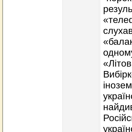
резуль
«теле
слухав
«балак
одном
«Літо
Вибірк
інозем
україн
найди
Російс
україн