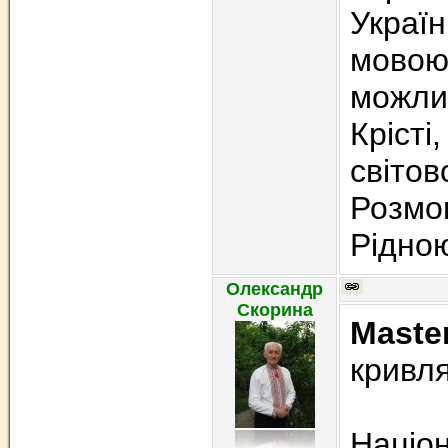
Україн
мовою,
можлив
Крісті
світов
Розмо
Рідною
Олександр
Скорина
Maste
кривл
Націо