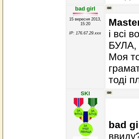
bad girl
15 вересня 2013,
Maste
15:20
і всі 
IP: 176.67.29.xxx
БУЛА, 
Моя то
грама
тоді п
SKI
bad gi
ввиду