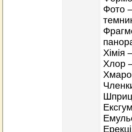
Фото –
темни
Фрагм
панор
Хімія 
Хлор 
Хмароч
Членки
Шприц 
Ексгум
Емульс
Ерекці