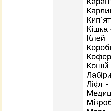
Каран
Карлик
Кип`ят
Кішка 
Клей –
Коробк
Коферм
Кощій
Лабіри
Ліфт -
Медиц
Мікро