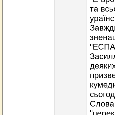
та всь
ураїнс
Завжди
знена
"ЕСП
Засилл
деяких
призве
кумедн
сьогод
Слова
"перек