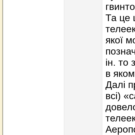
гвинто
Та це 
телеек
якої м
познач
ін. то
в яко
Далі п
всі) «
довело
телеек
Аероп