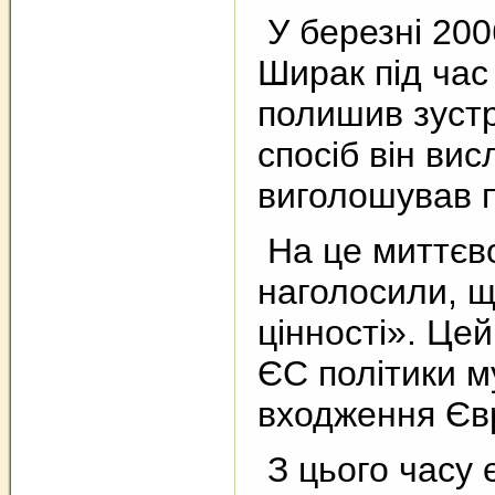
У березні 200
Ширак під час
полишив зустр
спосіб він ви
виголошував п
На це миттєво
наголосили, щ
цінності». Це
ЄС політики м
входження Євр
З цього часу є