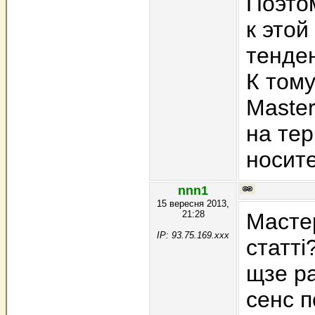
Поэтом
к этой
тенде
К тому
Master
на тер
носит
nnn1
15 вересня 2013,
21:28
Мастер
IP: 93.75.169.xxx
статті
щзе ра
сенс п