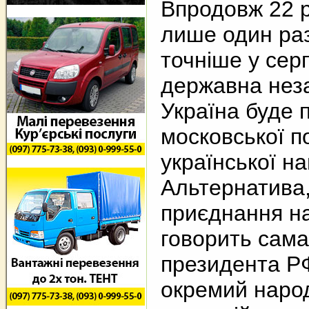
Впродовж 22 р
лише один раз
точніше у сер
державна неза
Україна буде 
московської по
української на
Альтернатива,
приєднання на
говорить сама
президента РФ
окремий народ,