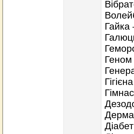
Вібрат
Волейб
Гайка
Галюц
Гемор
Геном 
Генер
Гігієн
Гімнас
Дезод
Дерма
Діабе