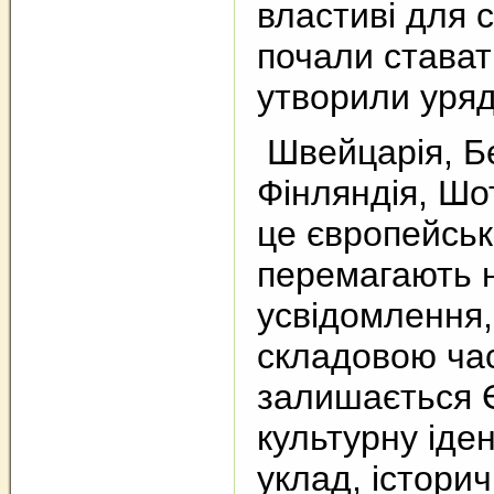
властиві для с
почали стават
утворили урядо
Швейцарія, Бе
Фінляндія, Шот
це європейські
перемагають 
усвідомлення,
складовою част
залишається Є
культурну іде
уклад, істори