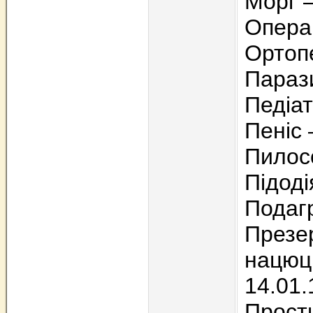
Морг 
Операц
Ортоп
Парази
Педіат
Пеніс 
Пилосо
Підоді
Подагр
Презер
нацюц
14.01.
Прост