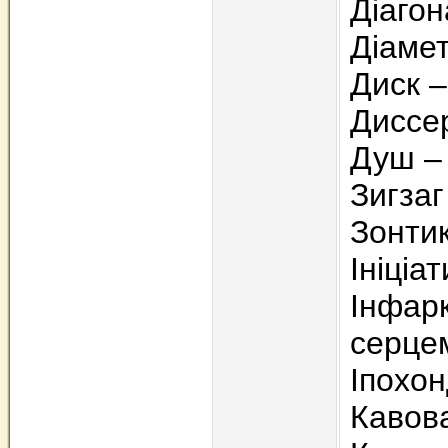
Діагон
Діамет
Диск –
Диссер
Душ –
Зигзаг
Зонтик
Ініціат
Інфар
серце
Іпохон
Кавова