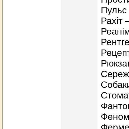
Пульс 
Рахіт 
Реані
Рентг
Рецеп
Рюкзак
Сереж
Собаки
Стомат
Фанто
Феном
Ферме