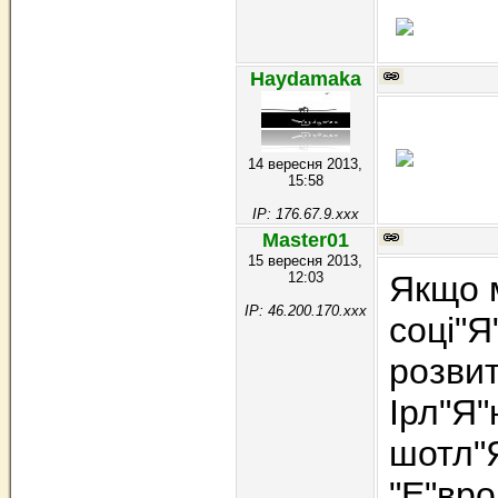
Haydamaka
14 вересня 2013,
15:58
IP: 176.67.9.xxx
Master01
15 вересня 2013,
12:03
Якщо м
IP: 46.200.170.xxx
соці"Я
розвит
Ірл"Я"
шотл"
"Е"вро