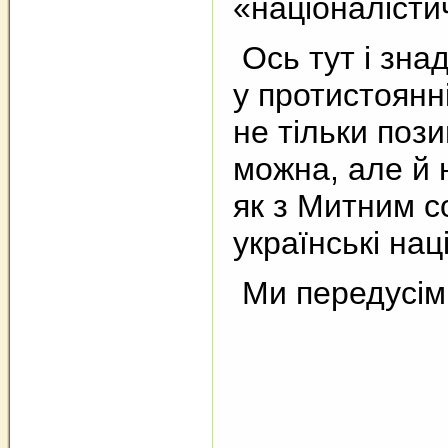
«націоналісти
Ось тут і зна
у протистоянн
не тільки пози
можна, але й 
як з Митним с
українські нац
Ми передусім –