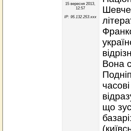
15 вересня 2013,
Шевче
12:57
IP: 95.132.253.xxx
літера
Франко
україн
відріз
Вона с
Подніп
часові
відраз
що зус
базар
(київс