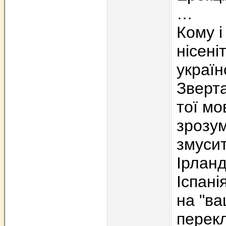
…
Кому і
нісені
україн
Зверта
тої мо
зрозум
змусит
Ірланд
Іспані
на "ва
перек