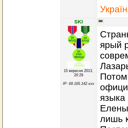
Україн
SKI
Странн
ярый 
совре
Лазар
15 вересня 2013,
Потом,
20:29
IP: 69.165.142.xxx
офици
языка
Елены
лишь к