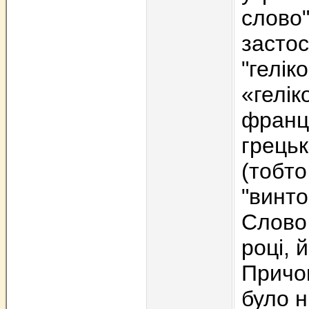
слово"
застос
"гелік
«гелік
францу
грецьк
(тобто
"винто
Слово
році, 
Причом
було н