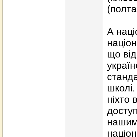
(полта
А наці
націон
що від
україн
станда
школі.
ніхто 
доступ
нашим
націон