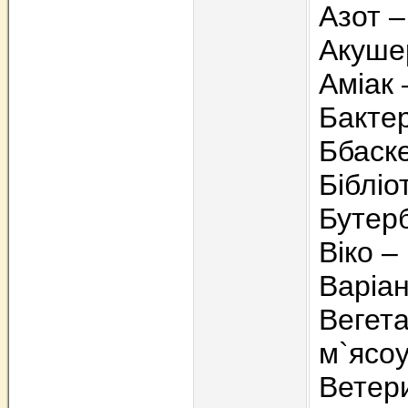
Азот 
Акушер
Аміак
Бакте
Ббаске
Бібліо
Бутер
Віко –
Варіан
Вегета
м`ясо
Ветери