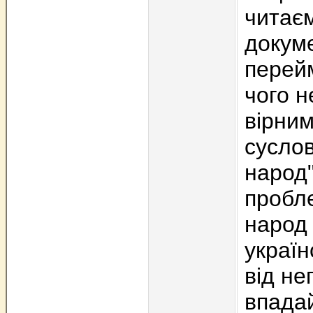
читає
докуме
перейм
чого н
вірним
суслов
народ
пробле
народ 
україн
від не
впадай