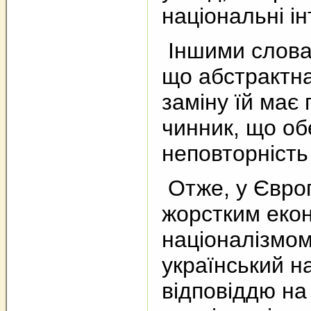
національні ін
Іншими словам
що абстрактна
заміну їй має
чинник, що об
неповторність
Отже, у Європ
жорстким екон
націоналізмом 
український н
відповіддю на