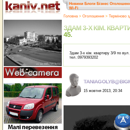
Новини
Блоги
Бізнес
Оголошен
Wi-Fi
Головна
>
Оголошення
>
Терміново з
ЗДАМ 3-Х КІМ. КВАРТИ
45.
Здам 3-х кім. квартиру 3/9 по вул.
тел.:0979393202
TANIAGOLYB@BIGM
15 жовтня 2013, 20:34