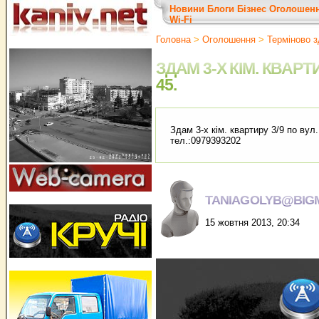
Новини
Блоги
Бізнес
Оголошен
Wi-Fi
Головна
>
Оголошення
>
Терміново з
ЗДАМ 3-Х КІМ. КВАРТИ
45.
Здам 3-х кім. квартиру 3/9 по вул.
тел.:0979393202
TANIAGOLYB@BIGM
15 жовтня 2013, 20:34