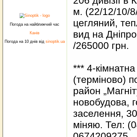
206 дивізії в К
м. (22/12/10/8
цегляний, теп
Погода на найближчий час
вид на Дніпро.
Канів
Погода на 10 днів від
sinoptik.ua
/265000 грн.
*** 4-кімнатн
(терміново) по
район „Магніту
новобудова, г
заселення, 30
міняю. Тел: (
0674209275.