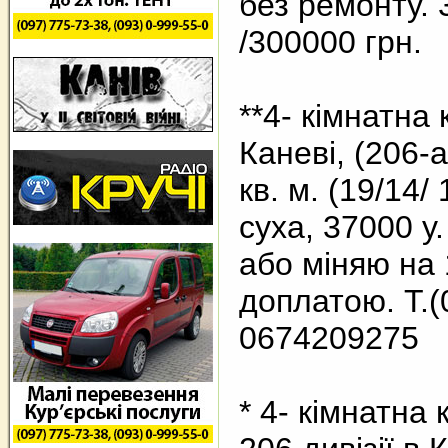
без ремонту. 3
/300000 грн.
**4- кімнатна
Каневі, (206-а
кв. м. (19/14/ 
суха, 37000 у.
або міняю на 
доплатою. Т.(
0674209275
* 4- кімнатна 