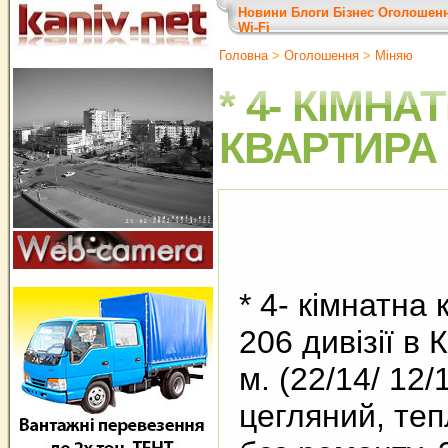
Новини
Блоги
Бізнес
Оголошен
Wi-Fi
Головна
>
Оголошення
>
Міняю
* 4- КІМНА
КВАРТИРА 
* 4- кімнатна 
206 дивізії в К
м. (22/14/ 12/
цегляний, теп