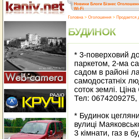
Новини
Блоги
Бізнес
Оголошен
Wi-Fi
Головна
>
Оголошення
>
Продается 
БУДИНОК
* 3-поверховий д
паркетом, 2-ма с
садом в районі ла
самодостатніх люд
соток землі. Ціна 
Тел: 0674209275, 
* Будинок цегляни
вулиці Маяковсько
3 кімнати, газ в б