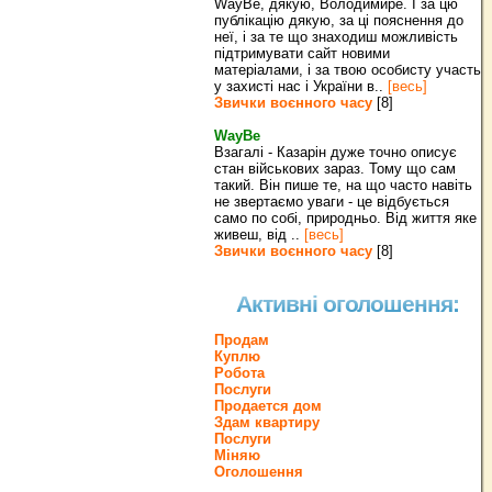
WayBe, дякую, Володимире. І за цю
публікацію дякую, за ці пояснення до
неї, і за те що знаходиш можливість
підтримувати сайт новими
матеріалами, і за твою особисту участь
у захисті нас і України в..
[весь]
Звички воєнного часу
[8]
WayBe
Взагалі - Казарін дуже точно описує
стан військових зараз. Тому що сам
такий. Він пише те, на що часто навіть
не звертаємо уваги - це відбується
само по собі, природньо. Від життя яке
живеш, від ..
[весь]
Звички воєнного часу
[8]
Активні оголошення:
Продам
Куплю
Робота
Послуги
Продается дом
Здам квартиру
Послуги
Міняю
Оголошення