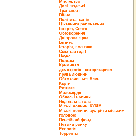
Мистецтво
Долі людські
Транспорт
Війна
Політика, канів
Цікавинка регіональна
Історія, Свято
Обговорення
Дніпрова зірка
Бизнес
Історія, політика
Сміх тай годі!
Наука
Пожежа
Криминал
демократія і авторитаризм
права людини
Обхохочешься блин
Карти
Розваги
Милосердя
Обласні новини
Недільна школа
Міські новини, КУКіМ
Міські новини, зустріч з міським
головою
Пенсійний фонд
Новини ринку
Екологія
Торренты