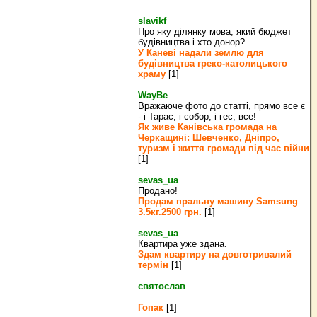
slavikf
Про яку ділянку мова, який бюджет
будівництва і хто донор?
У Каневі надали землю для
будівництва греко‐католицького
храму
[1]
WayBe
Вражаюче фото до статті, прямо все є
- і Тарас, і собор, і гес, все!
Як живе Канівська громада на
Черкащині: Шевченко, Дніпро,
туризм і життя громади під час війни
[1]
sevas_ua
Продано!
Продам пральну машину Samsung
3.5кг.2500 грн.
[1]
sevas_ua
Квартира уже здана.
Здам квартиру на довготривалий
термін
[1]
святослав
Гопак
[1]