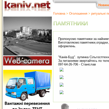
Новин
Головна
>
Оголошення
>
ритуальні п
ПАМ'ЯТНИКИ
Пропонуємо памятники за найнижчи
Виготовляємо:памятники,оградки,пл
оформлень.
"Канів-Буд". зупинка Сільгосптех
За питаннями звертайтесь по те
097-64-26-706 - Станіслав