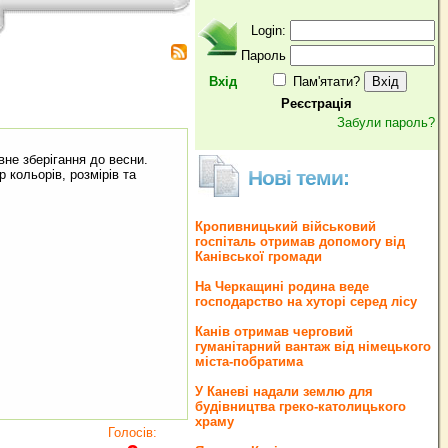
Login:
Пароль
Вхід
Пам'ятати?
Реєстрація
Забули пароль?
не зберігання до весни.
Нові теми:
 кольорів, розмірів та
Кропивницький військовий
госпіталь отримав допомогу від
Канівської громади
На Черкащині родина веде
господарство на хуторі серед лісу
Канів отримав черговий
гуманітарний вантаж від німецького
міста-побратима
У Каневі надали землю для
будівництва греко‐католицького
храму
Голосів: