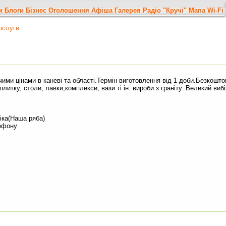
и
Блоги
Бізнес
Оголошення
Афіша
Галерея
Радіо "Кручі"
Мапа
Wi-Fi
ослуги
ми цінами в каневі та області.Термін виготовлення від 1 доби.Безкоштов
итку, столи, лавки,комплекси, вази ті ін. вироби з граніту. Великий вибір
ніка(Наша ряба)
лефону