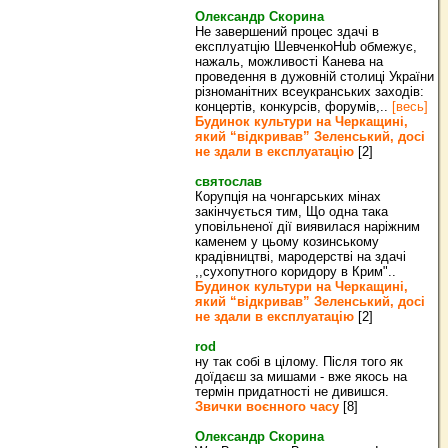
Олександр Скорина
Не завершений процес здачі в
експлуатцію ШевченкоHub обмежує,
нажаль, можливості Канева на
проведення в дужовній столиці України
різноманітних всеукранських заходів:
концертів, конкурсів, форумів,..
[весь]
Будинок культури на Черкащині,
який “відкривав” Зеленський, досі
не здали в експлуатацію
[2]
святослав
Корупція на чонгарських мінах
закінчується тим, Що одна така
уповільненої дії виявилася наріжним
каменем у цьому козинському
крадівництві, мародерстві на здачі
,,сухопутного коридору в Крим"..
Будинок культури на Черкащині,
який “відкривав” Зеленський, досі
не здали в експлуатацію
[2]
rod
ну так собі в цілому. Після того як
доїдаєш за мишами - вже якось на
термін придатності не дивишся.
Звички воєнного часу
[8]
Олександр Скорина