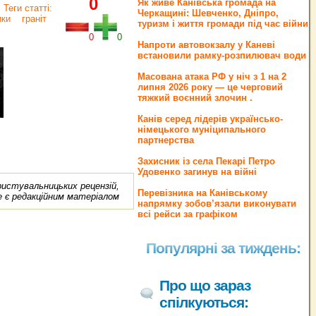
0
Як живе Канівська громада на
Теги статті:
Черкащині: Шевченко, Дніпро,
ики
граніт
туризм і життя громади під час війни
0
0
Напроти автовокзалу у Каневі
встановили рамку-розпилювач води
Масована атака РФ у ніч з 1 на 2
липня 2026 року — це черговий
тяжкий воєнний злочин .
Канів серед лідерів українсько-
німецького муніципального
партнерства
Захисник із села Пекарі Петро
Удовенко загинув на війні
ористувальницьких рецензій,
Перевізника на Канівському
е є редакційним матеріалом
напрямку зобов’язали виконувати
всі рейси за графіком
Популярні за тиждень:
Про що зараз
спілкуються: