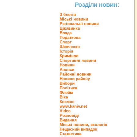
Розділи новин:
З блогів
Міські новини
Регіональні новини
Цікавинка
Влада
Податкова
Спорт
Шевченко
Історія
Кримінал
Спортивні новини
Новини
Анонси
Районні новини
Новини району
Вибори
Політика
Флейм
Віка
Космос
www.kaniv.net
Video
Розповіді
Видання
Міські новини, екологія
Нещасний випадок
Статистика