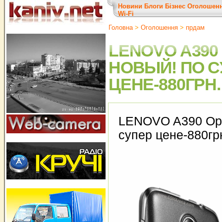
Новини
Блоги
Бізнес
Оголошен
Wi-Fi
Головна
>
Оголошення
>
прдам
LENOVO A390
НОВЫЙ! ПО С
ЦЕНЕ-880ГРН.
LENOVO A390 Ор
супер цене-880гр