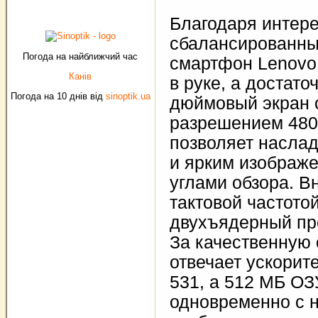
Благодаря интер
сбалансированны
Погода на найближчий час
смартфон Lenovo
Канів
в руке, а достато
Погода на 10 днів від
sinoptik.ua
дюймовый экран 
разрешением 480
позволяет насла
и ярким изображ
углами обзора. В
тактовой частотой
двухъядерный пр
За качественную 
отвечает ускори
531, а 512 МБ ОЗ
одновременно с 