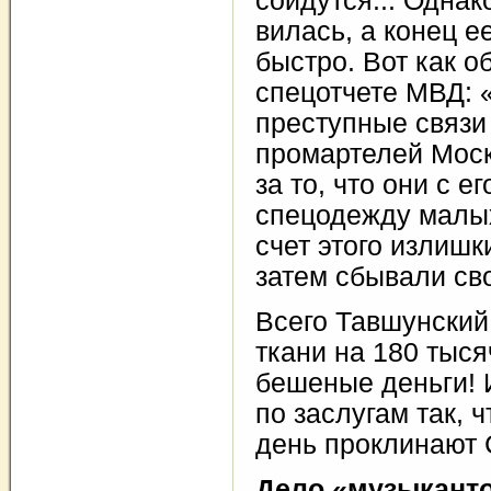
сойдутся... Однак
вилась, а конец е
быстро. Вот как о
спецотчете МВД: 
преступные связи
промартелей Моск
за то, что они с е
спецодежду малых
счет этого излишк
затем сбывали сво
Всего Тавшунский
ткани на 180 тыся
бешеные деньги! 
по заслугам так, 
день проклинают 
Дело «музыкант