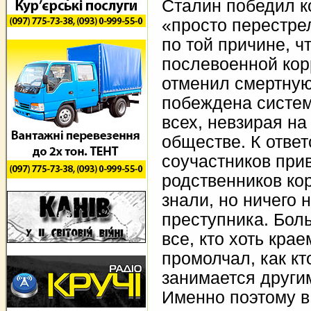
Сталин победил к
«просто перестре
по той причине, ч
послевоенной кор
отменил смертную
побеждена систем
всех, невзирая на
обществе. К ответ
соучастников при
родственников ко
знали, но ничего
преступника. Боль
все, кто хоть кра
промолчал, как кт
занимается други
Именно поэтому в