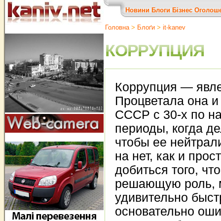
Новини
Блоги
Бізнес
Оголош
Головна
>
Блоґи
>
it-kanev
КОРРУПЦИЯ
Коррупция — явле
Процветала она и
СССР с 30-х по на
периоды, когда д
чтобы ее нейтрал
на нет, как и прос
добиться того, чт
решающую роль, м
удивительно быст
основательно ошиб