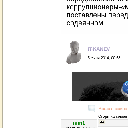
коррупционеры-«
поставлены перед
содеянном.
IT-KANEV
5 січня 2014, 00:58
Всього комент
Сторінка комент
nnn1