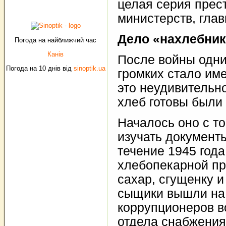
целая серия прес
министерств, глав
Дело «нахлебни
Погода на найближчий час
Канів
После войны одни
Погода на 10 днів від
sinoptik.ua
громких стало им
это неудивительно
хлеб готовы были 
Началось оно с то
изучать документы
течение 1945 год
хлебопекарной п
сахар, сгущенку и
сыщики вышли на
коррупционеров в
отдела снабжения