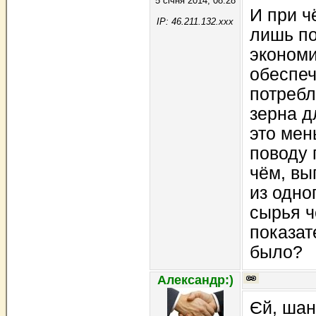
5 січня 2014, 08:28
И при ч
IP: 46.211.132.xxx
лишь по
экономи
обеспеч
потребл
зерна д
это мен
поводу 
чём, вы
из одно
сырья ч
показат
было?
Александр:)
Єй, шан