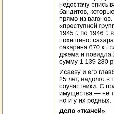
недостачу списыв
бандитов, которы
прямо из вагонов
«преступной груп
1945 г. по 1946 г
похищено: сахара 1
сахарина 670 кг, с
джема и повидла 2
сумму 1 139 230 ру
Исаеву и его глав
25 лет, надолго в
соучастники. С п
имущества — не т
но и у их родных.
Дело «ткачей»