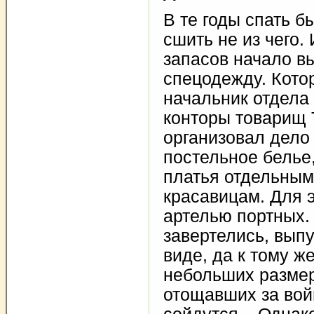
В те годы спать б
сшить не из чего.
запасов начало в
спецодежду. Кот
начальник отдела
конторы товарищ 
организовал дело 
постельное белье,
платья отдельны
красавицам. Для э
артелью портных.
завертелись, вып
виде, да к тому 
небольших размер
отощавших за вой