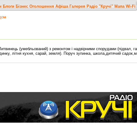
и
Блоги
Бізнес
Оголошення
Афіша
Галерея
Радіо "Кручі"
Мапа
Wi-Fi
дом
итвинець (умебльований) з ремонтом і надвірними спорудами (підвал, га
удинку, літня кухня, сарай, земля). Поруч зупинка, школа,дитячий садок,