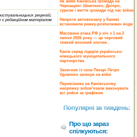
Як живе Канівська громада на
Черкащині: Шевченко, Дніпро,
туризм і життя громади під час війни
ористувальницьких рецензій,
Напроти автовокзалу у Каневі
е є редакційним матеріалом
встановили рамку-розпилювач води
Масована атака РФ у ніч з 1 на 2
липня 2026 року — це черговий
тяжкий воєнний злочин .
Канів серед лідерів українсько-
німецького муніципального
партнерства
Захисник із села Пекарі Петро
Удовенко загинув на війні
Перевізника на Канівському
напрямку зобов’язали виконувати
всі рейси за графіком
Популярні за тиждень:
Про що зараз
спілкуються: