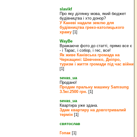
slavikf
Про яку ділянку мова, який бюджет
будівництва і хто донор?
У Каневі надали землю для
будівництва греко‐католицького
храму
[1]
WayBe
Вражаюче фото до статті, прямо все є
- і Тарас, і собор, і гес, все!
Як живе Канівська громада на
Черкащині: Шевченко, Дніпро,
туризм і життя громади під час війни
[1]
sevas_ua
Продано!
Продам пральну машину Samsung
3.5кг.2500 грн.
[1]
sevas_ua
Квартира уже здана.
Здам квартиру на довготривалий
термін
[1]
святослав
Гопак
[1]