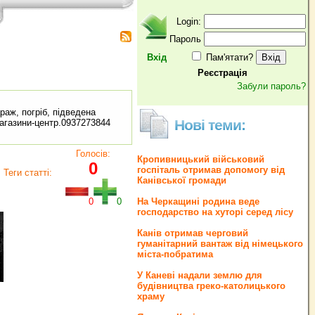
Login:
Пароль
Вхід
Пам'ятати?
Реєстрація
Забули пароль?
раж, погріб, підведена
Нові теми:
магазини-центр.0937273844
Голосів:
Кропивницький військовий
0
госпіталь отримав допомогу від
Теги статті:
Канівської громади
0
0
На Черкащині родина веде
господарство на хуторі серед лісу
Канів отримав черговий
гуманітарний вантаж від німецького
міста-побратима
У Каневі надали землю для
будівництва греко‐католицького
храму