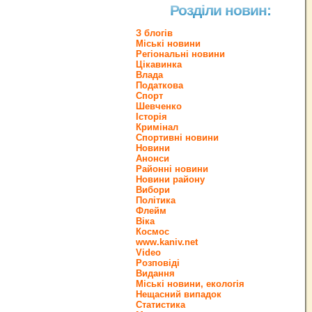
Розділи новин:
З блогів
Міські новини
Регіональні новини
Цікавинка
Влада
Податкова
Спорт
Шевченко
Історія
Кримінал
Спортивні новини
Новини
Анонси
Районні новини
Новини району
Вибори
Політика
Флейм
Віка
Космос
www.kaniv.net
Video
Розповіді
Видання
Міські новини, екологія
Нещасний випадок
Статистика