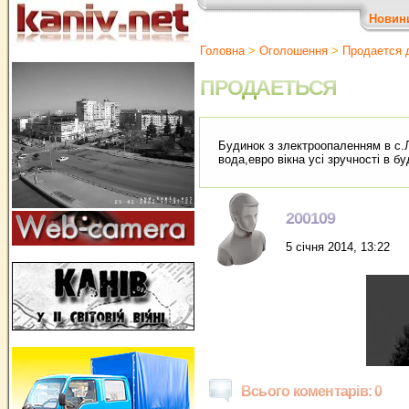
Новин
Головна
>
Оголошення
>
Продается 
ПРОДАЕТЬСЯ
Будинок з злектроопаленням в с.Л
вода,евро вікна усі зручності в б
200109
5 січня 2014, 13:22
Всього коментарів: 0