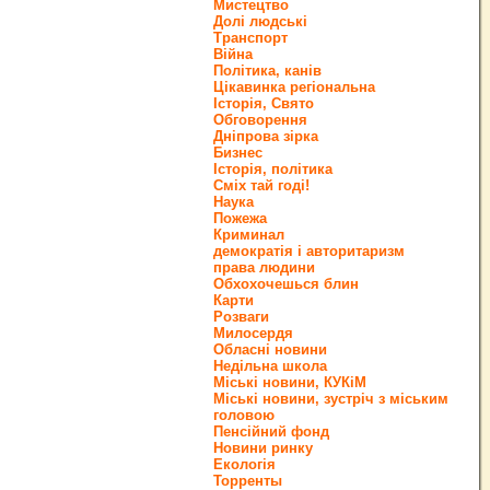
Мистецтво
Долі людські
Транспорт
Війна
Політика, канів
Цікавинка регіональна
Історія, Свято
Обговорення
Дніпрова зірка
Бизнес
Історія, політика
Сміх тай годі!
Наука
Пожежа
Криминал
демократія і авторитаризм
права людини
Обхохочешься блин
Карти
Розваги
Милосердя
Обласні новини
Недільна школа
Міські новини, КУКіМ
Міські новини, зустріч з міським
головою
Пенсійний фонд
Новини ринку
Екологія
Торренты