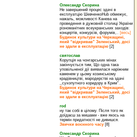
Олександр Скорина
Не завершений процес здачі в
експлуатцію ШевченкоHub обмежує,
нажаль, можливості Канева на
проведення в дужовній столиці України
різноманітних всеукранських заходів:
концертів, конкурсів, форумів,..
[весь]
Будинок культури на Черкащині,
який “відкривав” Зеленський, досі
не здали в експлуатацію
[2]
святослав
Корупція на чонгарських мінах
закінчується тим, Що одна така
уповільненої дії виявилася наріжним
каменем у цьому козинському
крадівництві, мародерстві на здачі
,,сухопутного коридору в Крим"..
Будинок культури на Черкащині,
який “відкривав” Зеленський, досі
не здали в експлуатацію
[2]
rod
ну так собі в цілому. Після того як
доїдаєш за мишами - вже якось на
термін придатності не дивишся.
Звички воєнного часу
[8]
Олександр Скорина