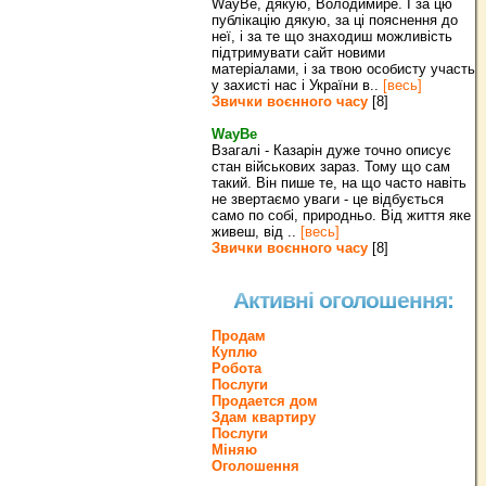
WayBe, дякую, Володимире. І за цю
публікацію дякую, за ці пояснення до
неї, і за те що знаходиш можливість
підтримувати сайт новими
матеріалами, і за твою особисту участь
у захисті нас і України в..
[весь]
Звички воєнного часу
[8]
WayBe
Взагалі - Казарін дуже точно описує
стан військових зараз. Тому що сам
такий. Він пише те, на що часто навіть
не звертаємо уваги - це відбується
само по собі, природньо. Від життя яке
живеш, від ..
[весь]
Звички воєнного часу
[8]
Активні оголошення:
Продам
Куплю
Робота
Послуги
Продается дом
Здам квартиру
Послуги
Міняю
Оголошення