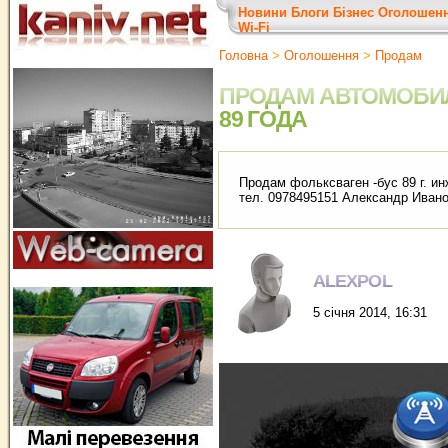
Новини
Блоги
Бізнес
Оголошен
Wi-Fi
Головна
>
Оголошення
>
Продам
ПРОДАМ АВТОМОБИ
89 ГОДА
Продам фольксваген -бус 89 г. ин
тел. 0978495151 Александр Иван
ALEXPOL
5 січня 2014, 16:31