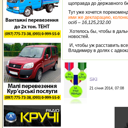
щоправда до державного бюд
Тут уже хочется порекомен
ими же декларацию, колонка
осiб – 16,125,232.00
Хотелось бы, чтобы в дал
новостей.
И, чтобы уж расставить все
Владимиру в долях с адво
SKI
21 січня 2014, 07:08