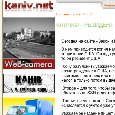
Новин
Головна
>
Блоґи
>
SKI
КЛИЧКО – РЕЗИДЕНТ
Сегодня на сайте «Закон и
В нем приводится копия нал
территории США. Отсюда ув
то он резидент США.
Хочу разъяснить уважаемо
вознаграждение в США, нез
выигрыш в лотерею или выиг
налог, а только потом выда
Второе – для того, чтобы з
обязательно. SSN (идентифи
Третье, очень важное. Сог
исчисляется с учетом уже у
Уважаемое издание пишет « 