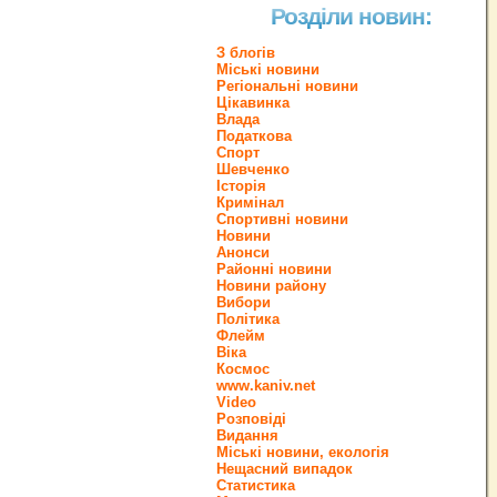
Розділи новин:
З блогів
Міські новини
Регіональні новини
Цікавинка
Влада
Податкова
Спорт
Шевченко
Історія
Кримінал
Спортивні новини
Новини
Анонси
Районні новини
Новини району
Вибори
Політика
Флейм
Віка
Космос
www.kaniv.net
Video
Розповіді
Видання
Міські новини, екологія
Нещасний випадок
Статистика