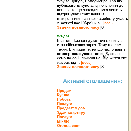
WayBe, дякую, Володимире. І за цю
публікацію дякую, за ці пояснення до
неї, і за те що знаходиш можливість
підтримувати сайт новими
матеріалами, і за твою особисту участь
у захисті нас і України в..
[весь]
Звички воєнного часу
[8]
WayBe
Взагалі - Казарін дуже точно описує
стан військових зараз. Тому що сам
такий. Він пише те, на що часто навіть
не звертаємо уваги - це відбується
само по собі, природньо. Від життя яке
живеш, від ..
[весь]
Звички воєнного часу
[8]
Активні оголошення:
Продам
Куплю
Робота
Послуги
Продается дом
Здам квартиру
Послуги
Міняю
Оголошення