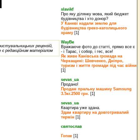
slavikf
Про яку ділянку мова, який бюджет
будівництва і хто донор?
У Каневі надали землю для
будівництва греко‐католицького
храму
[1]
WayBe
ористувальницьких рецензій,
Вражаюче фото до статті, прямо все є
е є редакційним матеріалом
- і Тарас, і собор, і гес, все!
Як живе Канівська громада на
Черкащині: Шевченко, Дніпро,
туризм і життя громади під час війни
[1]
sevas_ua
Продано!
Продам пральну машину Samsung
3.5кг.2500 грн.
[1]
sevas_ua
Квартира уже здана.
Здам квартиру на довготривалий
термін
[1]
святослав
Гопак
[1]