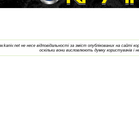
w.kaniv.net не несе відповідальності за зміст опублікованих на сайті к
оскільки вони висловлюють думку користувачів і н