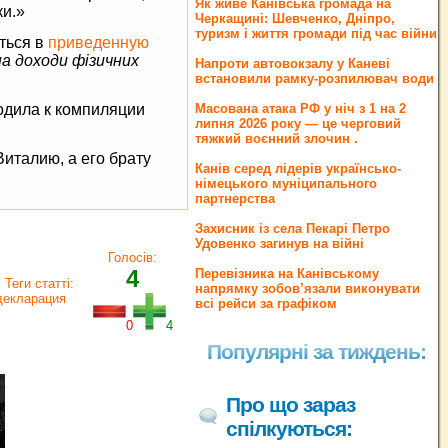
Як живе Канівська громада на
ки.»
Черкащині: Шевченко, Дніпро,
туризм і життя громади під час війни
ться в
приведенную
а доходи фiзичних
Напроти автовокзалу у Каневі
встановили рамку-розпилювач води
одила к компиляции
Масована атака РФ у ніч з 1 на 2
липня 2026 року — це черговий
тяжкий воєнний злочин .
италию, а его брату
Канів серед лідерів українсько-
німецького муніципального
партнерства
Захисник із села Пекарі Петро
Удовенко загинув на війні
Голосів:
4
Перевізника на Канівському
Теги статті:
напрямку зобов’язали виконувати
декларация
всі рейси за графіком
0
4
Популярні за тиждень:
Про що зараз
спілкуються: