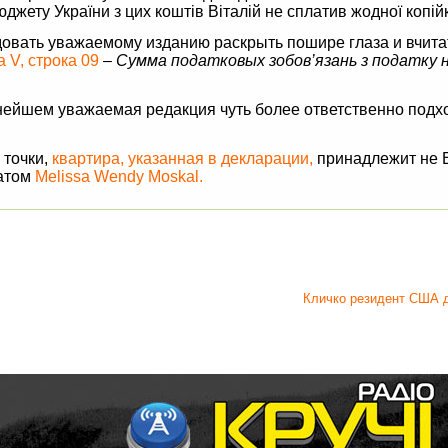
жету України з цих коштів Віталій не сплатив жодної копій
довать уважаемому изданию раскрыть пошире глаза и вчита
 V, строка 09
–
Сумма податковых зобов’язань з податку н
ьнейшем уважаемая редакция чуть более ответственно подх
 точки,
квартира, указанная в декларации,
принадлежит не В
катом
Melissa Wendy Moskal.
Кличко резидент США 