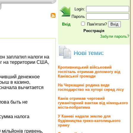
Login:
Пароль
Вхід
Пам'ятати?
Реєстрація
Забули пароль?
Нові теми:
он заплатил налоги на
ог на территории США,
Кропивницький військовий
госпіталь отримав допомогу від
Канівської громади
лучивший денежное
рыш в казино,
На Черкащині родина веде
 сначала вычитается
господарство на хуторі серед лісу
Канів отримав черговий
лова быть не
гуманітарний вантаж від німецького
міста-побратима
 сумма налога
У Каневі надали землю для
будівництва греко‐католицького
храму
 мільйонів гривень,