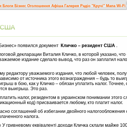
и
Блоги
Бізнес
Оголошення
Афіша
Галерея
Радіо "Кручі"
Мапа
Wi-Fi
 США
 Бизнес» появился документ
Кличко – резидент США
.
оговой декларации Виталия Кличко, в которой указано, что 
ажаемое издание сделало вывод, что раз он заплатил нал
му редактору уважаемого издания, что любой человек, по
ависимо от источника этого вознаграждения – будь то выиг
рыш в бою, как у Кличко – обязан уплатить налог. Точнее,
ется выигрыш. Это раз.
аплатить налог, резидентом в украинском понимании этого с
кационный код) присваивается любому, кто платит налог.
ласно соглашений об избегании двойного налогообложения
плаченного налога.
У гривневому еквіваленті доходи Кличка склали майже 100