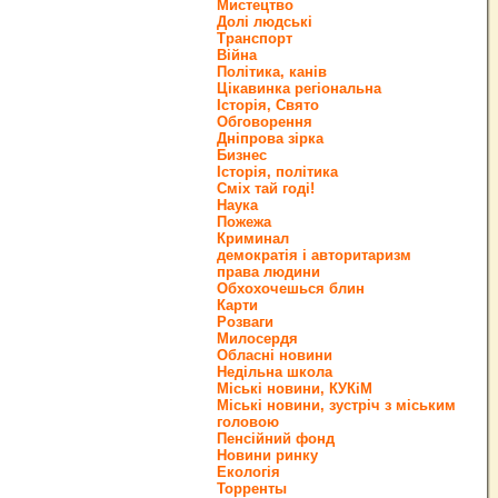
Мистецтво
Долі людські
Транспорт
Війна
Політика, канів
Цікавинка регіональна
Історія, Свято
Обговорення
Дніпрова зірка
Бизнес
Історія, політика
Сміх тай годі!
Наука
Пожежа
Криминал
демократія і авторитаризм
права людини
Обхохочешься блин
Карти
Розваги
Милосердя
Обласні новини
Недільна школа
Міські новини, КУКіМ
Міські новини, зустріч з міським
головою
Пенсійний фонд
Новини ринку
Екологія
Торренты