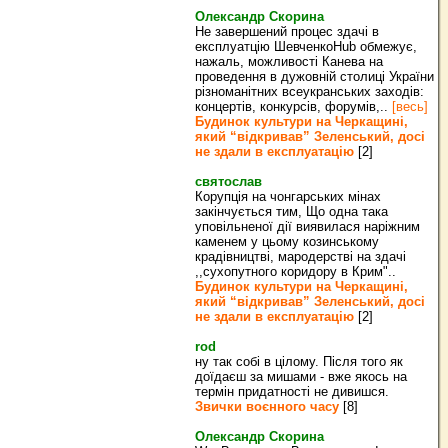
Олександр Скорина
Не завершений процес здачі в
експлуатцію ШевченкоHub обмежує,
нажаль, можливості Канева на
проведення в дужовній столиці України
різноманітних всеукранських заходів:
концертів, конкурсів, форумів,..
[весь]
Будинок культури на Черкащині,
який “відкривав” Зеленський, досі
не здали в експлуатацію
[2]
святослав
Корупція на чонгарських мінах
закінчується тим, Що одна така
уповільненої дії виявилася наріжним
каменем у цьому козинському
крадівництві, мародерстві на здачі
,,сухопутного коридору в Крим"..
Будинок культури на Черкащині,
який “відкривав” Зеленський, досі
не здали в експлуатацію
[2]
rod
ну так собі в цілому. Після того як
доїдаєш за мишами - вже якось на
термін придатності не дивишся.
Звички воєнного часу
[8]
Олександр Скорина