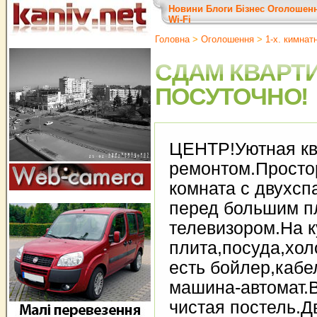
Новини
Блоги
Бізнес
Оголошен
Wi-Fi
Головна
>
Оголошення
>
1-х. кимнат
СДАМ КВАРТ
ПОСУТОЧНО!
ЦЕНТР!Уютная кв
ремонтом.Просто
комната с двухсп
перед большим 
телевизором.На к
плита,посуда,хол
есть бойлер,кабе
машина-автомат.В
чистая постель.Д