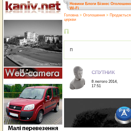
Новини
Блоги
Бізнес
Оголошен
Wi-Fi
Головна
>
Оголошення
>
Продається 
церкви
П
П
СПУТНИК
8 лютого 2014,
17:51