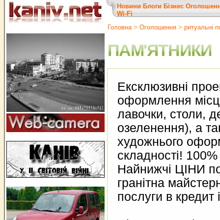
Новини
Блоги
Бізнес
Оголошен
Wi-Fi
Головна
>
Оголошення
>
ритуальні п
ПАМ'ЯТНИКИ
Ексклюзивні проек
оформлення місць
лавочки, столи, 
озеленення), а та
художнього офор
складності! 100% 
Найнижчі ЦІНИ по
гранітна майстер
послуги в кредит 