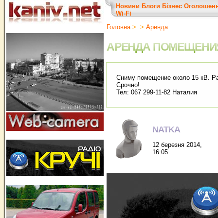
Новини
Блоги
Бізнес
Оголошен
Wi-Fi
Головна
>
>
Аренда
АРЕНДА ПОМЕЩЕНИ
Сниму помещение около 15 кВ. Ра
Срочно!
Тел: 067 299-11-82 Наталия
NATKA
12 березня 2014,
16:05