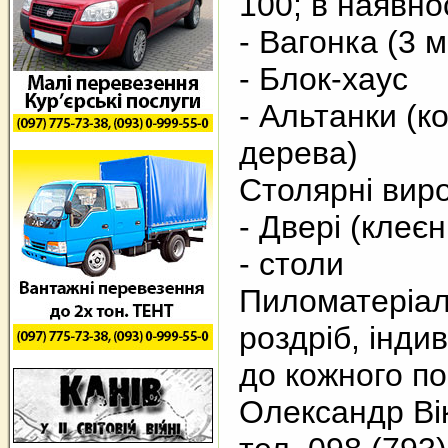
100; в наявнос
- Вагонка (3 м
- Блок-хаус
- Альтанки (к
дерева)
Столярні вир
- Двері (клеєні,
- столи
Пиломатеріал
роздріб, інди
до кожного по
Олександр Ві