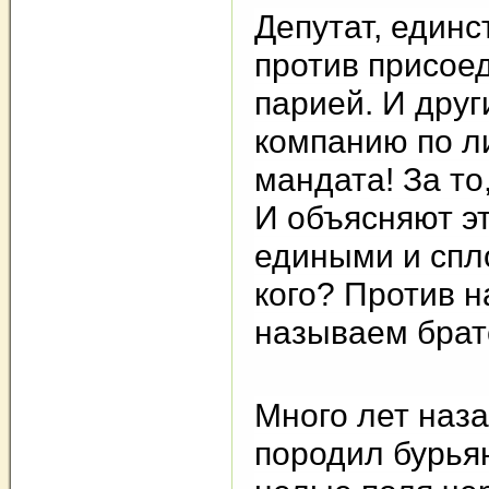
Депутат, един
против присое
парией. И друг
компанию по л
мандата! За то
И объясняют эт
едиными и спл
кого? Против 
называем брат
Много лет наз
породил бурьян