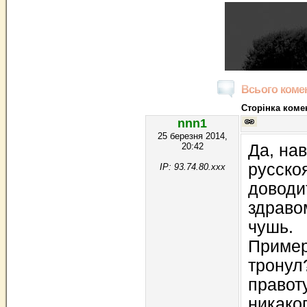
Всього комен
Сторінка комен
nnn1
25 березня 2014,
20:42
Да, на
русско
IP: 93.74.80.xxx
доводи
здраво
чушь.
Пример
тронул
правот
никако