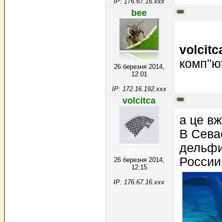
IP: 176.67.16.xxx
bee
volcitc
комп"ю
26 березня 2014,
12:01
IP: 172.16.192.xxx
volcitca
а це в
В Сева
дельфи
России
26 березня 2014,
12:15
IP: 176.67.16.xxx