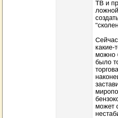
ТВ и п
ложной
создат
"сколе
Сейчас 
какие-т
можно 
было то
торгова
наконец
застав
миропо
бензок
может 
нестаб