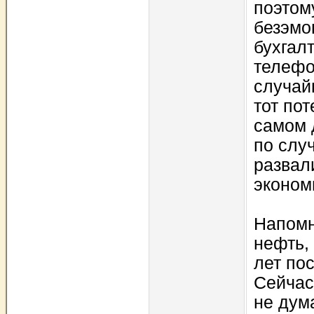
поэтом
безэмо
бухгал
телефо
случайн
тот пот
самом 
по слу
развал
эконом
Напомн
нефть,
лет по
Сейчас
не дум