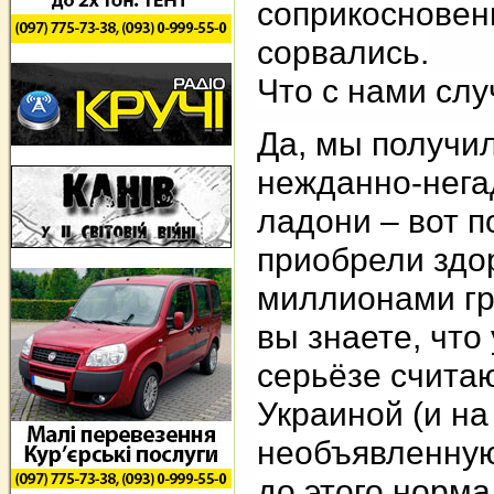
соприкосновени
сорвались.
Что с нами сл
Да, мы получи
нежданно-нега
ладони – вот п
приобрели здо
миллионами гра
вы знаете, что
серьёзе считаю
Украиной (и на
необъявленную
до этого норма