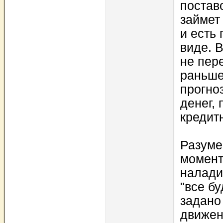
постав
займет
и есть
виде. 
не пер
раньше
прогно
денег,
кредитн
Разуме
моменты
налади
"все б
задано
движен