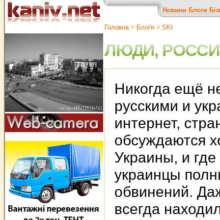
Новини
Блоги
Біз
Головна
>
Блоґи
>
SKI
ЛЮДИ, РОССИ
Никогда ещё н
русскими и укр
интернет, стра
обсуждаются х
Украины, и где
украинцы полн
обвинений. Да
всегда находил