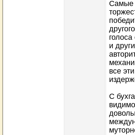
Самые 
торжес
победи
другог
голоса 
и друг
автори
механи
все эт
издерж
С бухга
видимо
доволь
междун
муторн