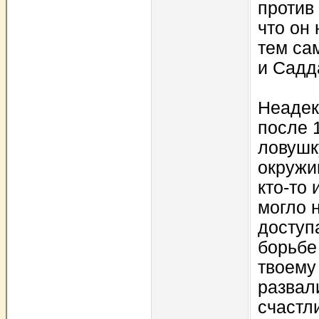
против
что он
тем са
и Садд
Неадек
после 
ловушк
окружив
кто-то 
могло 
доступ
борьбе 
твоему
развал
счастл