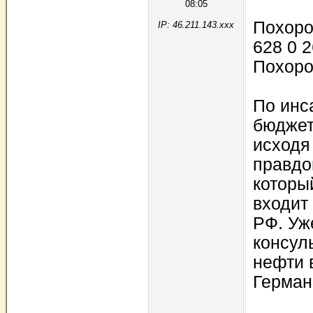
08:05
Похоро
IP: 46.211.143.xxx
628 0 2
Похоро
По инс
бюджет
исходя
правдо
которы
входит
РФ. Уж
консул
нефти 
Герман