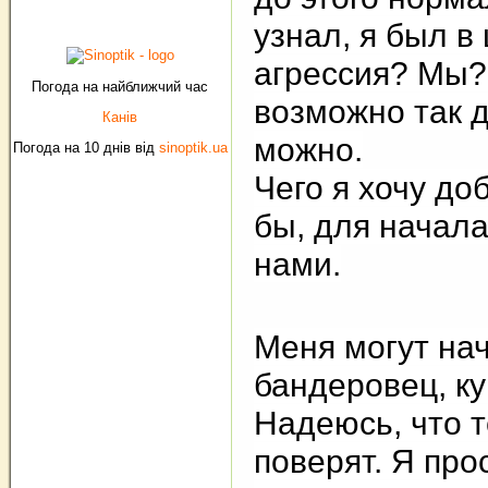
узнал, я был в
агрессия? Мы? 
Погода на найближчий час
возможно так 
Канів
можно.
Погода на 10 днів від
sinoptik.ua
Чего я хочу до
бы, для начал
нами.
Меня могут нач
бандеровец, к
Надеюсь, что те
поверят. Я про