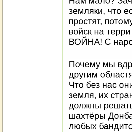
Нам мало? Зач
земляки, что е
простят, потом
войск на терри
ВОЙНА! С наро
Почему мы вдр
другим област
Что без нас он
земля, их стра
должны решать 
шахтёры Донба
любых бандитов