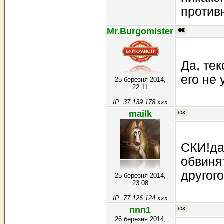
противн
Mr.Burgomister
Да, тек
его не
25 березня 2014,
22:11
IP: 37.139.178.xxx
mailk
СКИ!да
обвинят
другого
25 березня 2014,
23:08
IP: 77.126.124.xxx
nnn1
26 березня 2014,