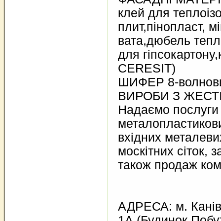
клей для теплоіз
плит,пінопласт, м
вата,дюбель тепл
для гіпсокартону
CERESIT)
ШИФЕР 8-волнов
ВИРОБИ З ЖЕСТ
Надаємо послуги
металопластикови
вхідних металеви
москітних сіток, 
також продаж ком
АДРЕСА: м. Канів 
1А (Будинок Побу