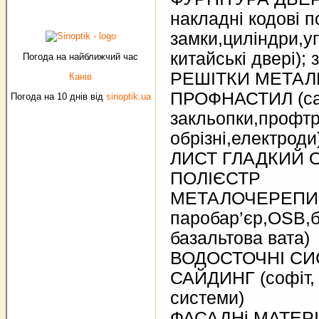
накладні кодові п
замки,циліндри,у
китайські двері); 
Погода на найближчий час
РЕШІТКИ МЕТАЛ
Канів
ПРОФНАСТИЛ (са
Погода на 10 днів від
sinoptik.ua
закльопки,профтр
обрізні,електроди
ЛИСТ ГЛАДКИЙ 
ПОЛІЄСТР
МЕТАЛОЧЕРЕПИЦЯ 
паробар’єр,OSB,б
базальтова вата)
ВОДОСТОЧНІ С
САЙДИНГ (софіт, 
системи)
ФАСАДНі МАТЕРІА