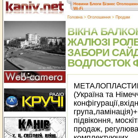
Новини
Блоги
Бізнес
Оголошен
Wi-Fi
Головна
>
Оголошення
>
Продам
ВІКНА БАЛКО
ЖАЛЮЗІ РОЛЕ
ЗАБОРИ САЙ
ВОДЛОСТОК 
МЕТАЛОПЛАСТИКО
(Україна та Німеч
конфігурації,вхід
група,ламінація)+
підвіконня, москіт
продаж, регулюва
комплектуючих