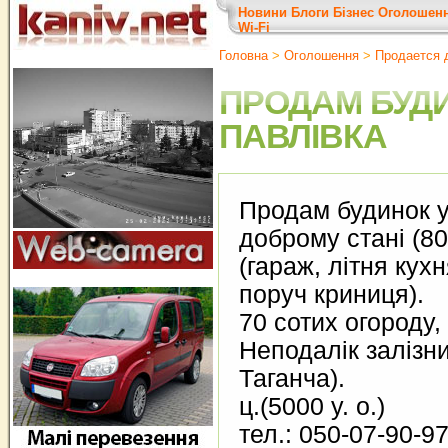
Новини
Блоги
Бізнес
Оголошен
Wi-Fi
Головна
>
Оголошення
>
Продается 
ПРОДАМ БУДИ
ПАВЛІВКА
Продам будинок у 
доброму стані (80,
(гараж, літня кухн
поруч криниця).
70 сотих огороду,
Неподалік залізни
Таганча).
ц.(5000 у. о.)
тел.: 050-07-90-9