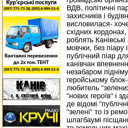
ВДВ, політичні па
захисників і буді
висловилася- хоче
східних кордонах, 
роблять Канівські
мовчки, без піару 
публічний піар для
канівчан впевненн
незабаром підніму
геройському блок-
любитель "зелених
"нових героїв" і з
де відомі "публічн
"зелені" то із рем
шлагбаумі пісщано
то земельних махі