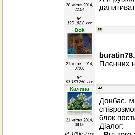
20 квітня 2014,
дапитиват
22:54
IP:
195.182.0.xxx
Dok
buratin78,
Плєнних н
21 квітня 2014,
07:00
IP:
93.180.250.xxx
Калина
Донбас, м
співрозмов
блок пост
21 квітня 2014,
Діалог:
08:06
- Від ког
IP: 176.67.9.xxx