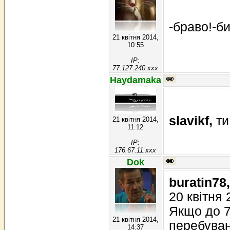
-браво!-би
21 квітня 2014,
10:55
IP:
77.127.240.xxx
Haydamaka
slavikf,
ти
21 квітня 2014,
11:12
IP:
176.67.11.xxx
Dok
buratin78,
20 квітня 
Якщо до 7
21 квітня 2014,
перебуван
14:37