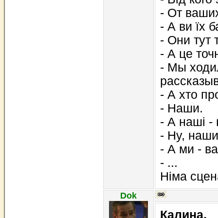
- От ваши
- А ви їх 
- Они тут 
- А це точ
- Мы ходи
рассказы
- А хто п
- Наши.
- А наші -
- Ну, наши
- А ми - в
- ...
Німа сцен
Dok
Калина,