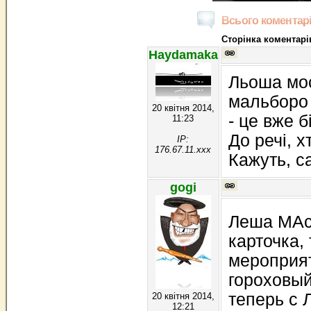
Всього коментарі
Сторінка коментарів
Haydamaka
Льоша мос
мальборо 
20 квітня 2014,
- це вже б
11:23
До речі, 
IP:
176.67.11.xxx
Кажуть, с
gogi
Леша МАск
карточка,
мероприят
гороховый
теперь с Л
20 квітня 2014,
12:21