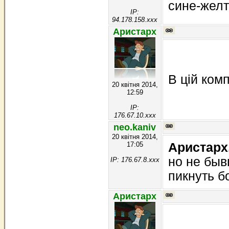
сине-желт
IP:
94.178.158.xxx
Аристарх
В цій ком
20 квітня 2014,
12:59
IP:
176.67.10.xxx
neo.kaniv
20 квітня 2014,
17:05
Аристарх
но не быв
IP: 176.67.8.xxx
пикнуть б
Аристарх