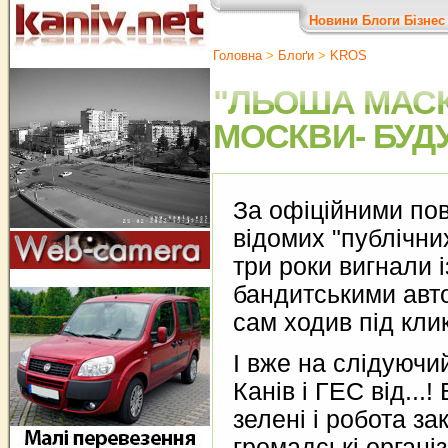
Новини
Блоги
Бізнес
Головна
>
Блоґи
>
KROS
"ЛЬОША МАСК
МОСКВИ- БУДУ
За офіційними пов
відомих "публічни
три роки вигнали і
бандитськими авто
сам ходив під кли
І вже на слідуючи
Канів і ГЕС від...
зелені і робота за
громадські організа