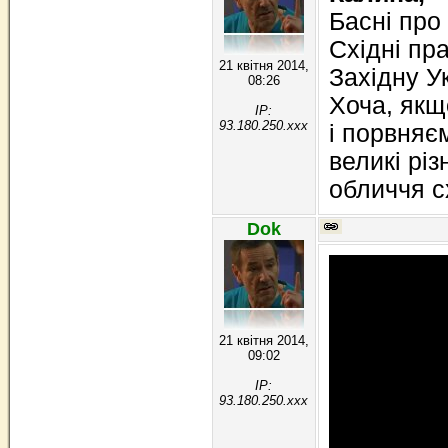
Басні про
Східні пра
21 квітня 2014,
Західну У
08:26
Хоча, якщ
IP:
93.180.250.xxx
і порвняєм
великі різ
обличчя с
Dok
21 квітня 2014,
09:02
IP:
93.180.250.xxx