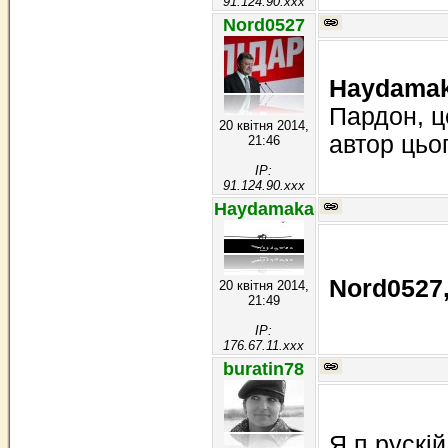
91.124.90.xxx
Nord0527
Haydamak
Пардон, ц
20 квітня 2014,
автор цьог
21:46
IP:
91.124.90.xxx
Haydamaka
Nord0527
20 квітня 2014,
21:49
IP:
176.67.11.xxx
buratin78
Я п рускій