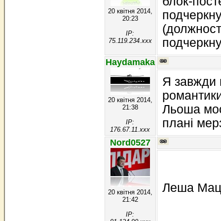
блок-посте
20 квітня 2014,
подчеркну
20:23
(должност
IP:
подчеркну
75.119.234.xxx
Haydamaka
Я завжди 
романтики
20 квітня 2014,
Льоша мос
21:38
плані мер
IP:
176.67.11.xxx
Nord0527
Леша Мацк
20 квітня 2014,
21:42
IP: