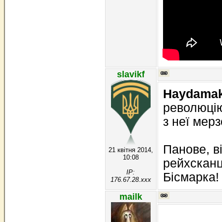
slavikf
Haydama
революцію
з неї мерз
Панове, в
21 квітня 2014,
10:08
рейхсканц
IP:
Бісмарка!
176.67.28.xxx
mailk