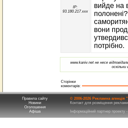
вийде на 
IP:
93.180.217.xxx
полонені?
саморитян
вони прод
утвердивс
потрібно.
www.kaniv.net не несе відповіда
оскільки
Сторінки
коментарів:
Правила сайту
© 2006-
2026 Рекламна агенція
Новини
Контакт для розміщення реклами т
Оголошення
Афіша
Інформаційний партнер проекту - 