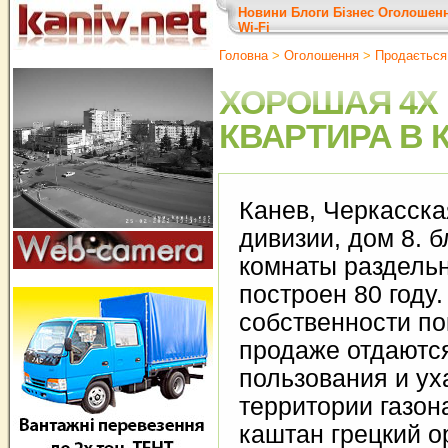
Новини
Блоги
Бізнес
Оголошен
Wi-Fi
Головна
>
Оголошення
>
Продається
ХОРОШАЯ 4Х
КВАРТИРА В 
Канев, Черкасска
дивизии, дом 8. б
комнаты раздельн
построен 80 году.
собственности по
продаже отдаютс
пользования и ух
территории газон
каштан грецкий о