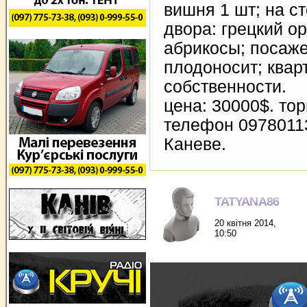
вишня 1 шт; на с
двора: грецкий ор
абрикосы; посаже
плодоносит; квар
собственности.
цена: 30000$. тор
телефон 0978011
Каневе.
TATYANA86
20 квітня 2014,
10:50