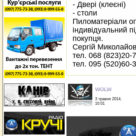
- Двері (клеєні)
- столи
Пиломатеріали опт
індивідуальний пі
покупця.
Сергій Миколайо
тел. 068 (823)20-
тел. 095 (520)60-
WOLW
3 травня 2014,
10:01