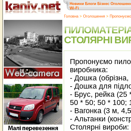
Новини
Блоги
Бізнес
Оголошен
Wi-Fi
Головна
>
Оголошення
>
Пропонуєм
ПИЛОМАТЕРІА
СТОЛЯРНІ ВИ
Пропонуємо пило
виробника:
- Дошка (обрізна,
- Дошка для підло
- Брус, рейка (25 *
50 * 50; 50 * 100; 
- Вагонка (3 м, 4,
- Альтанки (конст
Столярні вироби: