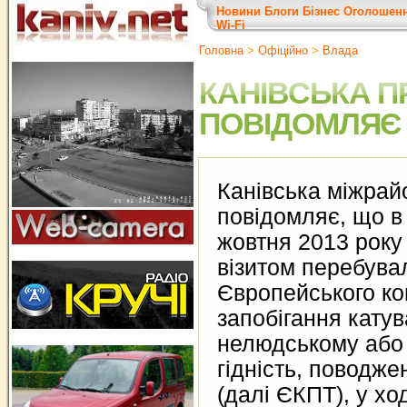
Новини
Блоги
Бізнес
Оголошен
Wi-Fi
Головна
>
Офіційно
>
Влада
КАНІВСЬКА П
ПОВІДОМЛЯЄ
Канівська міжрай
повідомляє, що в 
жовтня 2013 року
візитом перебува
Європейського ко
запобігання кату
нелюдському або
гідність, поводж
(далі ЄКПТ), у ход