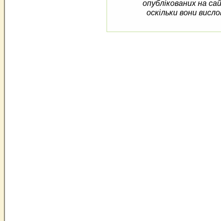
опублікованих на са
оскільки вони висло