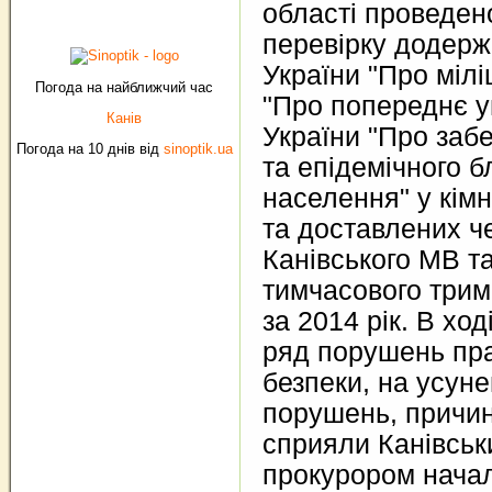
області проведен
перевірку додерж
України "Про мілі
Погода на найближчий час
"Про попереднє у
Канів
України "Про заб
Погода на 10 днів від
sinoptik.ua
та епідемічного 
населення" у кім
та доставлених ч
Канівського МВ та
тимчасового трим
за 2014 рік. В хо
ряд порушень пр
безпеки, на усун
порушень, причин
сприяли Канівсь
прокурором начал