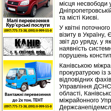
місця несвободи у
Дніпропетровські
та місті Києві.
У квітні поточног
візиту в Україну
звіт до уряду, у 
наявність систем
порушень конститу
Канівською міжр
прокуратурою із 
відповідних фахів
Управління ДСНС 
області, Канівськ
міжрайонного Упр
Держсанепідемсл